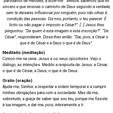
partidários de Herodes, a dizer-lhe: “Mestre, sabemos que és
sincero e que ensinas o caminho de Deus segundo a verdade,
sem te deixares influenciar por ninguém, pois não olhas à
condição das pessoas. Diz-nos, portanto, o teu parecer: É
lícito ou não pagar o imposto a César?”. […] Jesus lhes
perguntou: “De quem é esta imagem e esta inscrição?”. “De
César”, responderam. Disse-lhes então: “Dai, pois, a César o
que é de César e a Deus o que é de Deus”.
Meditatio (meditação)
Coloco-me na cena: Jesus e os seus opositores. Vejo o
diálogo, as intenções. Medito a resposta de Jesus: a César,
o que é de César; a Deus, o que é de Deus.
Oratio (oração)
Ajuda-me, Senhor, a respeitar a ordem temporal e a cumprir
minhas obrigações para com a sociedade. Mas dá-me,
sobretudo, a graça de saber que sou teu, porque me fizeste
à tua imagem, e dar-me, pois, inteiramente a ti.