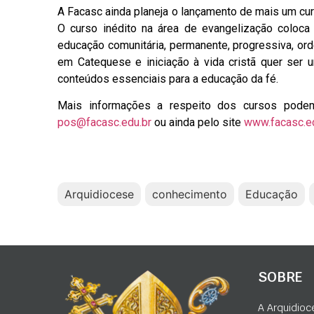
A Facasc ainda planeja o lançamento de mais um c
O curso inédito na área de evangelização coloca
educação comunitária, permanente, progressiva, orde
em Catequese e iniciação à vida cristã quer ser u
conteúdos essenciais para a educação da fé.
Mais informações a respeito dos cursos podem
pos@facasc.edu.br
ou ainda pelo site
www.facasc.ed
Arquidiocese
conhecimento
Educação
SOBRE
A Arquidioc