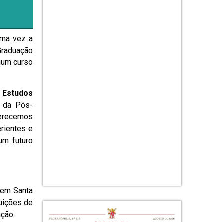
uma vez a
Graduação
lgum curso
;
Estudos
r da Pós-
ferecemos
rientes e
um futuro
 em Santa
tuições de
ação.