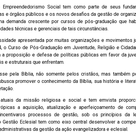
 Empreendedorismo Social tem como parte de seus funda
as e órgãos públicos e os novos desafios da gestão de organi
ma demanda crescente por cursos de pós-graduação que hab
ades técnicas e gerenciais de tais circunstâncias.
sidade apresentada por muitas organizações e movimentos j
4, o Curso de Pós-Graduação em Juventude, Religião e Cidada
ra a proposição e defesa de políticas públicas em favor da juv
s e estruturais que enfrentam.
sse pela Bíblia, não somente pelos cristãos, mas também p
busca promover o conhecimento da Bíblia, sua história e litera
etação.
atuais da missão religiosa e social e tem emvista proporc
ntrópicas a aquisição, atualização e aperfeiçoamento de com
e incentivaros processos de gestão, sob os princípios da le
o Gestão Eclesial tem como eixo central desenvolver a compe
s administrativas da gestão da ação evangelizadora e eclesial.