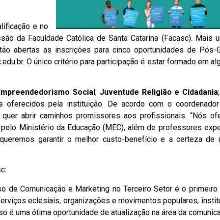
lificação e no
ssão da Faculdade Católica de Santa Catarina (Facasc). Mais 
stão abertas as inscrições para cinco oportunidades de Pós-
.edu.br. O único critério para participação é estar formado em a
Empreendedorismo Social
;
Juventude Religião e Cidadania
oferecidos pela instituição. De acordo com o coordenado
c quer abrir caminhos promissores aos profissionais. “Nós o
pelo Ministério da Educação (MEC), além de professores expe
queremos garantir o melhor custo-benefício e a certeza de 
c:
so de Comunicação e Marketing no Terceiro Setor é o primeiro
erviços eclesiais, organizações e movimentos populares, insti
o é uma ótima oportunidade de atualização na área da comunic