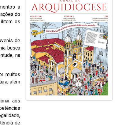
mentos a
zações do
ilitem os
uvenis de
nia busca
entude, na
or muitos
tura, além
ionar aos
petências
galidade,
tência de