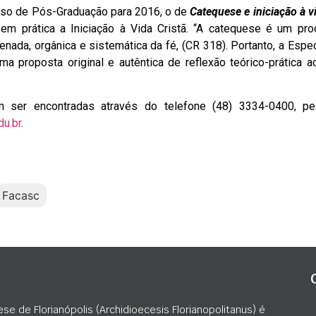
urso de Pós-Graduação para 2016, o de
Catequese e iniciação à vi
 em prática a Iniciação à Vida Cristã. “A catequese é um pr
nada, orgânica e sistemática da fé, (CR 318). Portanto, a Espe
ma proposta original e autêntica de reflexão teórico-prática a
 ser encontradas através do telefone (48) 3334-0400, pe
u.br
.
Facasc
ese de Florianópolis (Archidioecesis Florianopolitanus) é