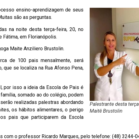
rocesso ensino-aprendizagem de seus
uitas são as perguntas.
s na noite desta terça-feira, 20, no
 Fátima, em Florianópolis.
ga Maite Anziliero Brustolin.
erca de 100 pais mensalmente, será
io, que se localiza na Rua Afonso Pena,
l, por isso a ideia da Escola de Pais é
a família, somado ao do colégio, podem
, serão realizadas palestras abordando
Palestrante desta terça-
ites, os hábitos alimentares, o perigo
Maitê Brustolin
 os pais que participarem da Escola
s com o professor Ricardo Marques, pelo telefone: (48) 3244-0