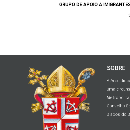
GRUPO DE APOIO A IMIGRANTES
SOBRE
A Arquidioc
uma circunsc
Metropolita
Conselho Ep
Bispos do Br