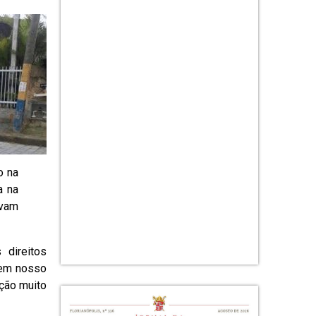
o na
a na
avam
 direitos
s em nosso
ação muito