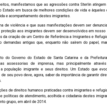
speitos, manifestamos que as agressões contra Sterlin atingem
so Estado em busca de melhores condições de vida e àqueles 
ida e acompanhamento destes imigrantes.
ma de violência e que suas manifestações devem ser denuncia
 proteção aos imigrantes devem ser desenvolvidos em nosso 
vés da criação de um Centro de Referência a Imigrantes e Refug
ão demandas antigas que, enquanto não saírem do papel, ma
to do Governo do Estado de Santa Catarina e da Prefeitur
s assessorias de imprensa, mas principalmente atravé
a população imigrante e seus direitos. Um Estado que evo
 de seu povo deve, agora, saber da importância de garantir dire
.
ações de direitos humanos praticadas contra imigrantes e refug
e políticas de atendimento, acolhida e cidadania destes imigra
to grupo, em abril de 2014.