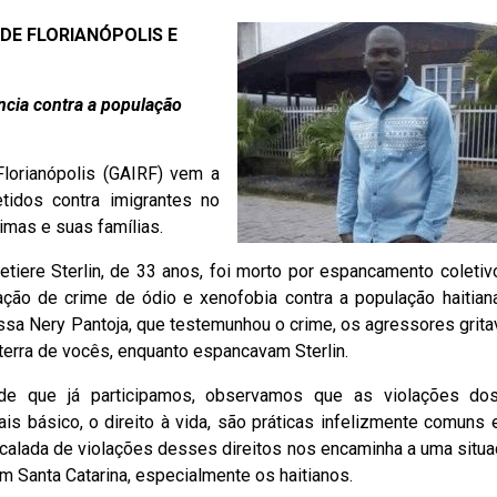
DE FLORIANÓPOLIS E
ncia contra a população
lorianópolis (GAIRF) vem a
tidos contra imigrantes no
imas e suas famílias.
tiere Sterlin, de 33 anos, foi morto por espancamento coletiv
ção de crime de ódio e xenofobia contra a população haitian
essa Nery Pantoja, que testemunhou o crime, os agressores grit
 terra de vocês, enquanto espancavam Sterlin.
 de que já participamos, observamos que as violações dos
mais básico, o direito à vida, são práticas infelizmente comun
escalada de violações desses direitos nos encaminha a uma situ
m Santa Catarina, especialmente os haitianos.