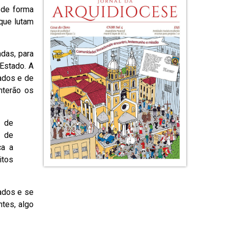
 de forma
que lutam
das, para
Estado. A
iados e de
nterão os
a de
s de
ca a
itos
iados e se
ntes, algo