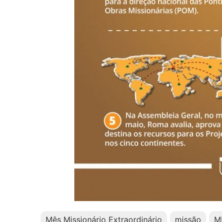
Mês Missionário Extraordinário
missão
M