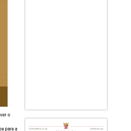
ver o
a para a