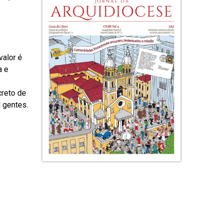
valor é
a e
creto de
 gentes.