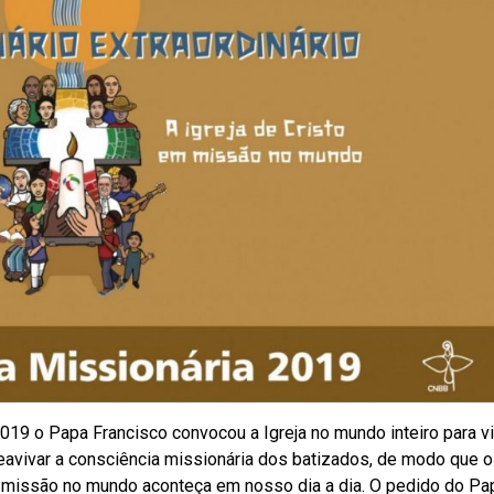
2019 o Papa Francisco convocou a Igreja no mundo inteiro para vi
reavivar a consciência missionária dos batizados, de modo que o
 missão no mundo aconteça em nosso dia a dia. O pedido do Pap