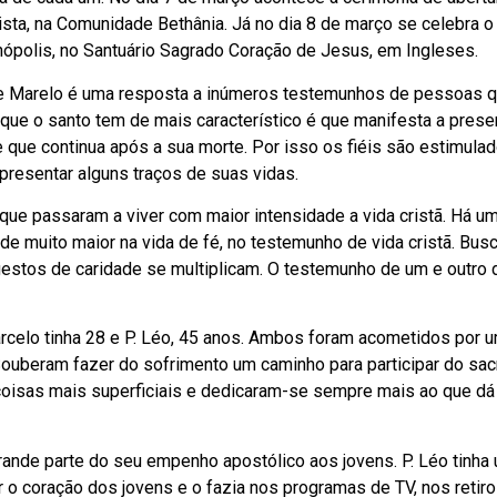
ta, na Comunidade Bethânia. Já no dia 8 de março se celebra o 
ópolis, no Santuário Sagrado Coração de Jesus, em Ingleses.
o e Marelo é uma resposta a inúmeros testemunhos de pessoas 
 que o santo tem de mais característico é que manifesta a prese
 que continua após a sua morte. Por isso os fiéis são estimula
apresentar alguns traços de suas vidas.
e passaram a viver com maior intensidade a vida cristã. Há u
e muito maior na vida de fé, no testemunho de vida cristã. Bu
 gestos de caridade se multiplicam. O testemunho de um e outro
celo tinha 28 e P. Léo, 45 anos. Ambos foram acometidos por u
ouberam fazer do sofrimento um caminho para participar do sacr
 coisas mais superficiais e dedicaram-se sempre mais ao que dá
nde parte do seu empenho apostólico aos jovens. P. Léo tinha
o coração dos jovens e o fazia nos programas de TV, nos retiro