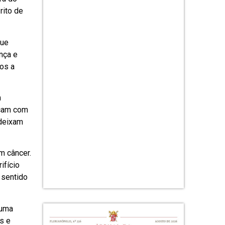
rito de
que
nça e
dos a
m
scam com
 deixam
m câncer.
ifício
 sentido
 uma
s e