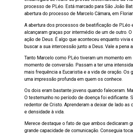
processo de P.Léo. Está marcado para São João Batis
abertura do processo de Marcelo Câmara, em Florian
A abertura dos processos de beatificação de P.Lé
alcançaram graças por intermédio de um de outro. O
ação de Deus. É algo que aconteceu enquanto vivia e
buscar a sua intercessão junto a Deus. Vale a pena 
Tanto Marcelo como P.Léo tiveram um momento em qu
momento de conversão. Passam a ter uma intensidad
mais frequência a Eucaristia e a vida de oração. Os
uma impressão profunda em quem os conhece.
Os dois eram bastante jovens quando faleceram. Mar
O testemunho no período de doença foi edificante. S
redentor de Cristo. Aprenderam a deixar de lado as
e densidade à vida.
Merece destaque o fato de que ambos dedicaram gra
grande capacidade de comunicação. Conseguia tocar 