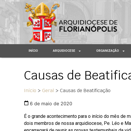
INÍCIO
ARQUIDIOCESE
ORGANIZAÇÃO
Causas de Beatific
Início
>
Geral
>
Causas de Beatificação
6 de maio de 2020
É o grande acontecimento para o início do mês de m
dois membros de nossa arquidiocese, Pe. Léo e Marc
encarregará de reunir as provas testemunhais da vi