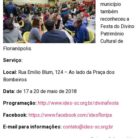
município
também
reconheceu a
Festa do Divino
Patrimônio
Cultural de
Florianópolis.
Serviço:
Local:
Rua Emílio Blum, 124 – Ao lado da Praça dos
Bombeiros
Data:
de 17 a 20 de maio de 2018
Programação:
http://www.ides-sc.org.br/divinafesta
Facebook:
https://www.facebook.com/idesfloripa
E-mail para informações:
contato@ides-sc.org.br