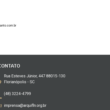
anto.com.br
CONTATO
Rua Esteves Júnior, 447 88015-130
Florianópolis - SC
(48) 3224-4799
imprensa@arquifln.org.br