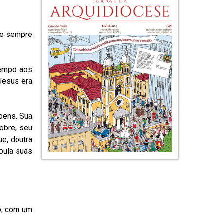
 e sempre
tempo aos
Jesus era
bens. Sua
obre, seu
ue, doutra
ibuía suas
o, com um