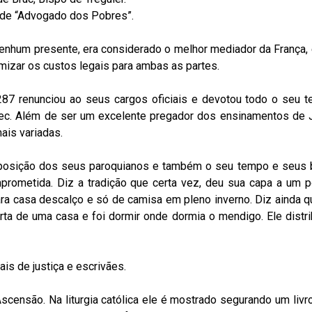
o de “Advogado dos Pobres”.
nenhum presente, era considerado o melhor mediador da França,
mizar os custos legais para ambas as partes.
287 renunciou ao seus cargos oficiais e devotou todo o seu 
ec. Além de ser um excelente pregador dos ensinamentos de 
ais variadas.
posição dos seus paroquianos e também o seu tempo e seus 
ometida. Diz a tradição que certa vez, deu sua capa a um p
ara casa descalço e só de camisa em pleno inverno. Diz ainda q
rta de uma casa e foi dormir onde dormia o mendigo.
Ele distr
ais de justiça e escrivães.
censão. Na liturgia católica ele é mostrado segurando um livr