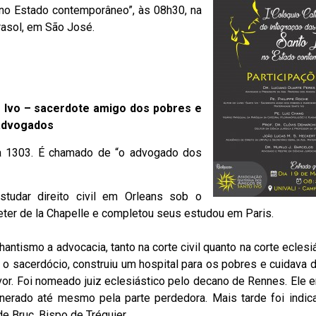
 no Estado contemporâneo”, às 08h30, na
brasol, em São José.
 Ivo – sacerdote amigo dos pobres e
advogados
a 1303. É chamado de “o advogado dos
studar direito civil em Orleans sob o
eter de la Chapelle e completou seus estudou em Paris.
hantismo a advocacia, tanto na corte civil quanto na corte eclesi
 o sacerdócio, construiu um hospital para os pobres e cuidava
vor.
Foi nomeado juiz eclesiástico pelo decano de Rennes. Ele e
enerado até mesmo pela parte perdedora. Mais tarde foi indi
 de Bruc, Bispo de Tréguier.