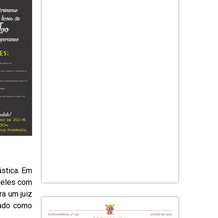
ástica. Em
 deles com
ra um juiz
cado como