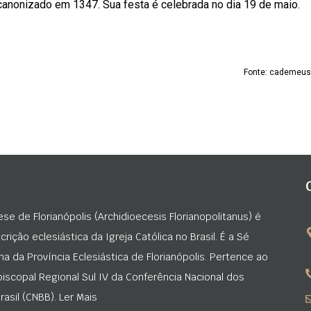
 canonizado em 1347. Sua festa é celebrada no dia 19 de maio.
Fonte: cademeus
ese de Florianópolis (Archidioecesis Florianopolitanus) é
rição eclesiástica da Igreja Católica no Brasil. É a Sé
na da Província Eclesiástica de Florianópolis. Pertence ao
iscopal Regional Sul IV da Conferência Nacional dos
asil (CNBB). Ler Mais