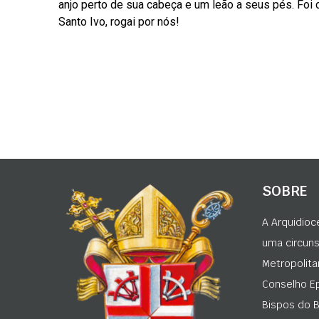
anjo perto de sua cabeça e um leão a seus pés. Foi
Santo Ivo, rogai por nós!
SOBRE
A Arquidioc
uma circunsc
Metropolita
Conselho Ep
Bispos do Br