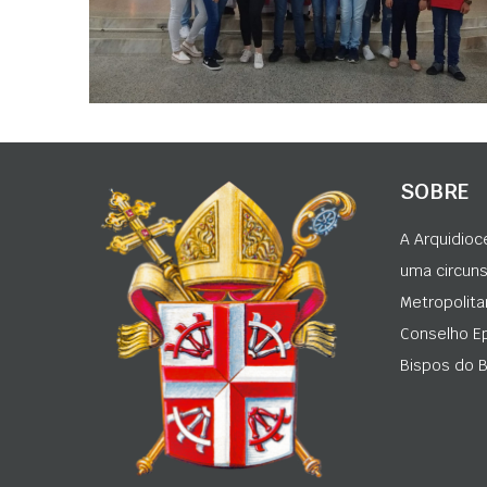
SOBRE
A Arquidioc
uma circunsc
Metropolita
Conselho Ep
Bispos do Br