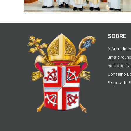
SOBRE
A Arquidioc
uma circunsc
Metropolita
Conselho Ep
Bispos do Br