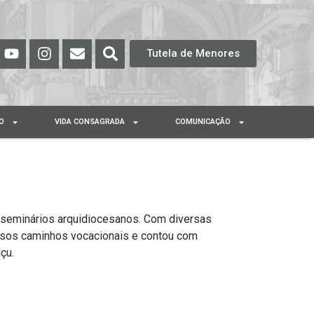
Tutela de Menores
O
VIDA CONSAGRADA
COMUNICAÇÃO
s seminários arquidiocesanos. Com diversas
ersos caminhos vocacionais e contou com
çu.