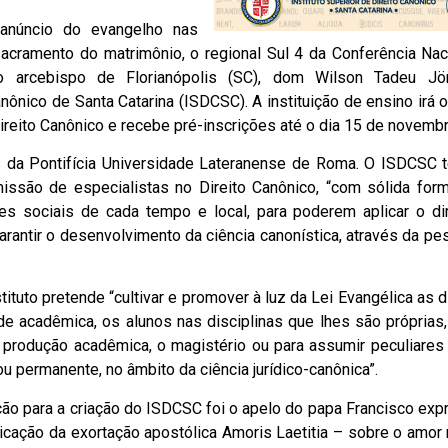
 anúncio do evangelho nas
acramento do matrimônio, o regional Sul 4 da Conferência Nac
 arcebispo de Florianópolis (SC), dom Wilson Tadeu Jön
nônico de Santa Catarina (ISDCSC). A instituição de ensino irá o
ireito Canônico e recebe pré-inscrições até o dia 15 de novembr
ris da Pontifícia Universidade Lateranense de Roma. O ISDCSC
missão de especialistas no Direito Canônico, “com sólida for
ções sociais de cada tempo e local, para poderem aplicar o di
garantir o desenvolvimento da ciência canonística, através da pe
ituto pretende “cultivar e promover à luz da Lei Evangélica as d
de acadêmica, os alunos nas disciplinas que lhes são próprias
 produção acadêmica, o magistério ou para assumir peculiares
u permanente, no âmbito da ciência jurídico-canônica”.
o para a criação do ISDCSC foi o apelo do papa Francisco exp
icação da exortação apostólica Amoris Laetitia – sobre o amor 