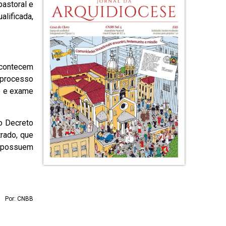
astoral e
alificada,
acontecem
 processo
o e exame
o Decreto
rado, que
ão possuem
Por: CNBB