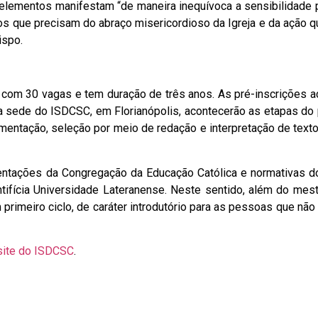
 elementos manifestam “de maneira inequívoca a sensibilidade p
tos que precisam do abraço misericordioso da Igreja e da ação qu
ispo.
 com 30 vagas e tem duração de três anos. As pré-inscrições 
a sede do ISDCSC, em Florianópolis, acontecerão as etapas do
mentação, seleção por meio de redação e interpretação de text
entações da Congregação da Educação Católica e normativas d
ntifícia Universidade Lateranense. Neste sentido, além do mest
 primeiro ciclo, de caráter introdutório para as pessoas que n
site do ISDCSC
.