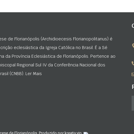
ese de Florianópolis (Archidioecesis Florianopolitanus) é
rição eclesiástica da Igreja Católica no Brasil. É a Sé
na da Província Eclesiástica de Florianópolis. Pertence ao
iscopal Regional Sul IV da Conferência Nacional dos
asil (CNBB). Ler Mais
cese de Florianópolis. Produzido por
kreativ.vip
.