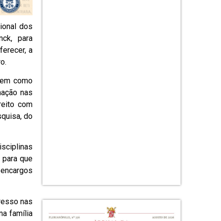
ional dos
ck, para
ferecer, a
o.
 tem como
mação nas
reito com
squisa, do
isciplinas
, para que
 encargos
resso nas
na família