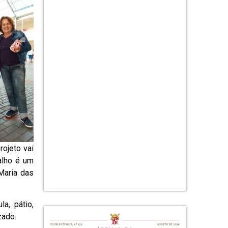
rojeto vai
alho é um
Maria das
a, pátio,
zado.