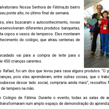
alvatoriano Nossa Senhora de Fátima,do bairro
seu ponte alto, no último final de semana.
res, eles buscaram o autoconhecimento, novas
desenvolveram diferentes produtos: banquetas,
orta copos e vasos de temperos. Eles montaram
hecimento do colégio, que atraiu centenas de
ecadado vai para a compra de leite para o
de 450 crianças carentes.
 Rafael, foi um dos que levou para casa alguns produtos. “O p
anças, pois elas aprenderam, entre outras coisas, que o trab
 soubesse desse lado social, compraria ainda mais”, ressaltou 
o de tempero na mão.
Colégio de Fátima. Durante o evento, todas as salas de aul
se transformaram num amplo espaço de demonstração
do aprendi