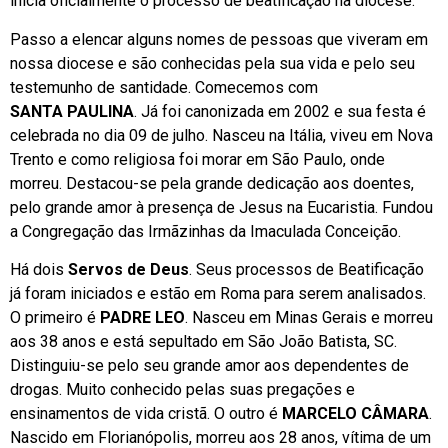
inicia oficialmente o processo de beatificação na diocese.
Passo a elencar alguns nomes de pessoas que viveram em
nossa diocese e são conhecidas pela sua vida e pelo seu
testemunho de santidade. Comecemos com
SANTA
PAULINA
. Já foi canonizada em 2002 e sua festa é
celebrada no dia 09 de julho. Nasceu na Itália, viveu em Nova
Trento e como religiosa foi morar em São Paulo, onde
morreu. Destacou-se pela grande dedicação aos doentes,
pelo grande amor à presença de Jesus na Eucaristia. Fundou
a Congregação das Irmãzinhas da Imaculada Conceição.
Há dois
Servos de Deus
. Seus processos de Beatificação
já foram iniciados e estão em Roma para serem analisados.
O primeiro é
PADRE LEO
. Nasceu em Minas Gerais e morreu
aos 38 anos e está sepultado em São João Batista, SC.
Distinguiu-se pelo seu grande amor aos dependentes de
drogas. Muito conhecido pelas suas pregações e
ensinamentos de vida cristã. O outro é
MARCELO CÂMARA
.
Nascido em Florianópolis, morreu aos 28 anos, vítima de um