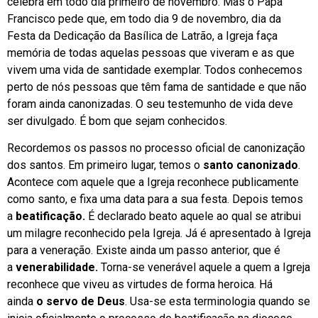
celebra em todo dia primeiro de novembro. Mas o Papa
Francisco pede que, em todo dia 9 de novembro, dia da
Festa da Dedicação da Basílica de Latrão, a Igreja faça
memória de todas aquelas pessoas que viveram e as que
vivem uma vida de santidade exemplar. Todos conhecemos
perto de nós pessoas que têm fama de santidade e que não
foram ainda canonizadas. O seu testemunho de vida deve
ser divulgado. É bom que sejam conhecidos.
Recordemos os passos no processo oficial de canonização
dos santos. Em primeiro lugar, temos o
santo canonizado
.
Acontece com aquele que a Igreja reconhece publicamente
como santo, e fixa uma data para a sua festa. Depois temos
a
beatificação.
É declarado beato aquele ao qual se atribui
um milagre reconhecido pela Igreja. Já é apresentado à Igreja
para a veneração. Existe ainda um passo anterior, que é
a
venerabilidade.
Torna-se venerável aquele a quem a Igreja
reconhece que viveu as virtudes de forma heroica. Há
ainda
o servo de Deus
. Usa-se esta terminologia quando se