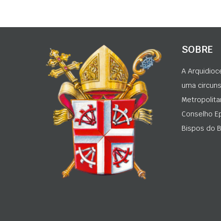
SOBRE
A Arquidioc
uma circunsc
Metropolita
Conselho Ep
Bispos do Br