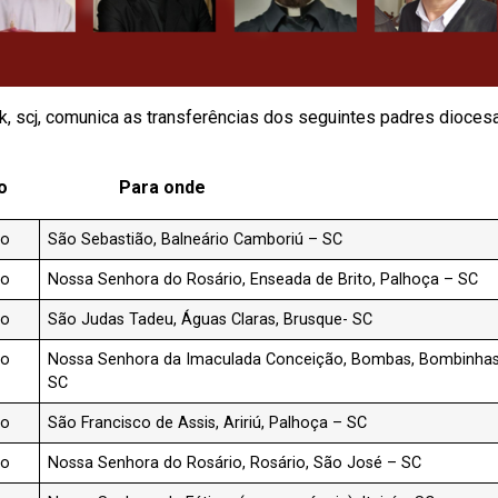
, scj, comunica as transferências dos seguintes padres dioces
o Para onde
co
São Sebastião, Balneário Camboriú – SC
co
Nossa Senhora do Rosário, Enseada de Brito, Palhoça – SC
co
São Judas Tadeu, Águas Claras, Brusque- SC
co
Nossa Senhora da Imaculada Conceição, Bombas, Bombinha
SC
co
São Francisco de Assis, Aririú, Palhoça – SC
co
Nossa Senhora do Rosário, Rosário, São José – SC