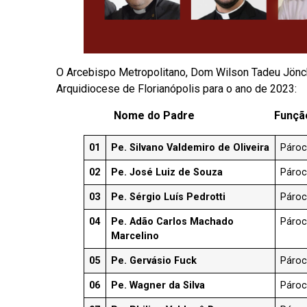
O Arcebispo Metropolitano, Dom Wilson Tadeu Jönck
Arquidiocese de Florianópolis para o ano de 2023:
Nome do Padre Funçã
01
Pe. Silvano Valdemiro de Oliveira
Páro
02
Pe. José Luiz de Souza
Páro
03
Pe. Sérgio Luís Pedrotti
Páro
04
Pe. Adão Carlos Machado
Páro
Marcelino
05
Pe. Gervásio Fuck
Páro
06
Pe. Wagner da Silva
Páro