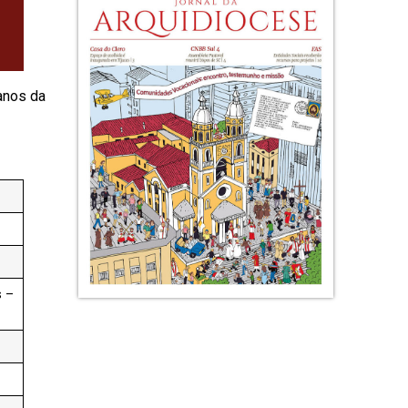
anos da
s –