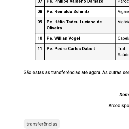
07
Pe. Philipe Valdenô Damazo
Páro
08
Pe. Reinaldo Schmitz
Vigári
09
Pe. Hélio Tadeu Luciano de
Vigári
Oliveira
10
Pe. Willian Vogel
Capel
11
Pe. Pedro Carlos Daboit
Trat.
Saúd
São estas as transferências até agora. As outras s
Dom 
Arcebispo
transferências