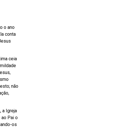
do o ano
la conta
 Jesus
tima ceia
umildade
Jesus,
mesmo
esto; não
ação,
 a Igreja
 ao Pai o
dando-os