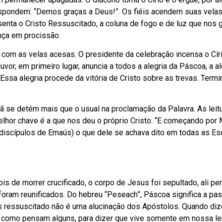
respondem: “Demos graças a Deus!”. Os fiéis acendem suas vela
resenta o Cristo Ressuscitado, a coluna de fogo e de luz que nos 
ança em procissão.
om as velas acesas. O presidente da celebração incensa o Círi
or, em primeiro lugar, anuncia a todos a alegria da Páscoa, a al
 Essa alegria procede da vitória de Cristo sobre as trevas. Termi
ã se detém mais que o usual na proclamação da Palavra. As leit
melhor chave é a que nos deu o próprio Cristo: “E começando por
 discípulos de Emaús) o que dele se achava dito em todas as Esc
pois de morrer crucificado, o corpo de Jesus foi sepultado, ali 
o foram reunificados. Do hebreu “Peseach”, Páscoa significa a p
us ressuscitado não é uma alucinação dos Apóstolos. Quando d
, como pensam alguns, para dizer que vive somente em nossa l