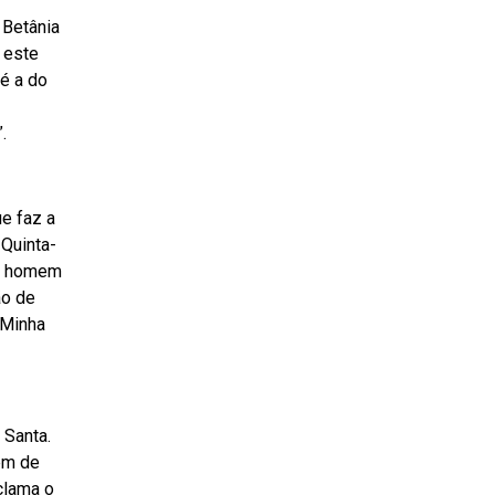
 Betânia
 este
 é a do
.
ue faz a
 Quinta-
do homem
ão de
“Minha
 Santa.
em de
clama o