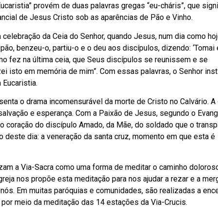
caristia” provém de duas palavras gregas “eu-cháris”, que signi
ancial de Jesus Cristo sob as aparências de Pão e Vinho.
a celebração da Ceia do Senhor, quando Jesus, num dia como hoj
pão, benzeu-o, partiu-o e o deu aos discípulos, dizendo: ‘Tomai 
como fez na última ceia, que Seus discípulos se reunissem e se
ei isto em memória de mim”. Com essas palavras, o Senhor insti
 Eucaristia.
senta o drama incomensurável da morte de Cristo no Calvário. A 
salvação e esperança. Com a Paixão de Jesus, segundo o Evang
 o coração do discípulo Amado, da Mãe, do soldado que o trans
io deste dia: a veneração da santa cruz, momento em que esta é
lizam a Via-Sacra como uma forma de meditar o caminho doloros
Igreja nos propõe esta meditação para nos ajudar a rezar e a mer
 nós. Em muitas paróquias e comunidades, são realizadas a enc
 por meio da meditação das 14 estações da Via-Crucis.