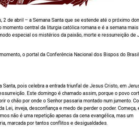
s, 2 de abril – a Semana Santa que se estende até o próximo dom
 momento central da liturgia católica romana e é a semana mais
 modo especial os mistérios da paixão, morte e ressurreição de
e momento, o portal da Conferência Nacional dos Bispos do Brasi
Santa, pois celebra a entrada triunfal de Jesus Cristo, em Jeru
 Ressurreição. Este domingo é chamado assim, porque o povo cor
brir o chão por onde o Senhor passaria montado num jumento. C
a Lei, inveja, desconfiança e medo de perder o poder. Começa, 
ramos não é uma repetição apenas da cena evangélica, mas um
ória, marcada por tantos conflitos e desigualdades.