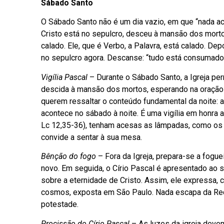
Sábado Santo
O Sábado Santo não é um dia vazio, em que “nada ac
Cristo está no sepulcro, desceu à mansão dos mort
calado. Ele, que é Verbo, a Palavra, está calado. De
no sepulcro agora. Descanse: “tudo está consumado!
Vigília Pascal
– Durante o Sábado Santo, a Igreja pe
descida à mansão dos mortos, esperando na oração 
querem ressaltar o conteúdo fundamental da noite: 
acontece no sábado à noite. É uma vigília em honra a
Lc 12,35-36), tenham acesas as lâmpadas, como os q
convide a sentar à sua mesa.
Bênção do fogo
– Fora da Igreja, prepara-se a fogue
novo. Em seguida, o Círio Pascal é apresentado ao s
sobre a eternidade de Cristo. Assim, ele expressa, 
cosmos, exposta em São Paulo. Nada escapa da Red
potestade.
Procissão do Círio Pascal
– As luzes da igreja deve