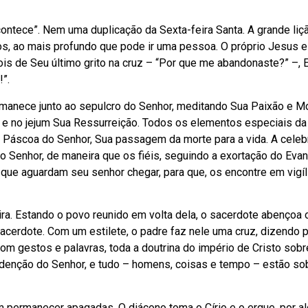
ontece”. Nem uma duplicação da Sexta-feira Santa. A grande liçã
os, ao mais profundo que pode ir uma pessoa. O próprio Jesus e
pois de Seu último grito na cruz – “Por que me abandonaste?” –, E
”.
rmanece junto ao sepulcro do Senhor, meditando Sua Paixão e Mo
e no jejum Sua Ressurreição. Todos os elementos especiais da v
a Páscoa do Senhor, Sua passagem da morte para a vida. A cele
o Senhor, de maneira que os fiéis, seguindo a exortação do Evan
ue aguardam seu senhor chegar, para que, os encontre em vigíl
ira. Estando o povo reunido em volta dela, o sacerdote abençoa 
acerdote. Com um estilete, o padre faz nele uma cruz, dizendo 
com gestos e palavras, toda a doutrina do império de Cristo sobr
enção do Senhor, e tudo – homens, coisas e tempo – estão so
m permanecer apagadas. O diácono toma o Círio e o ergue, por a