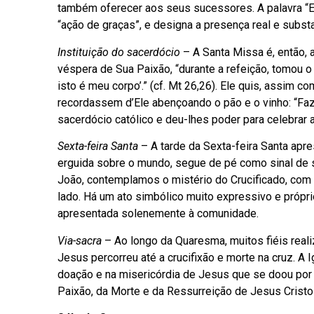
também oferecer aos seus sucessores. A palavra “Eu
“ação de graças”, e designa a presença real e subst
Instituição do sacerdócio
– A Santa Missa é, então, 
véspera de Sua Paixão, “durante a refeição, tomou o 
isto é meu corpo’.” (cf. Mt 26,26). Ele quis, assim 
recordassem d’Ele abençoando o pão e o vinho: “Faz
sacerdócio católico e deu-lhes poder para celebrar a
Sexta-feira Santa
– A tarde da Sexta-feira Santa apre
erguida sobre o mundo, segue de pé como sinal de 
João, contemplamos o mistério do Crucificado, com
lado. Há um ato simbólico muito expressivo e própr
apresentada solenemente à comunidade.
Via-sacra
– Ao longo da Quaresma, muitos fiéis rea
Jesus percorreu até a crucifixão e morte na cruz. A 
doação e na misericórdia de Jesus que se doou por
Paixão, da Morte e da Ressurreição de Jesus Cristo