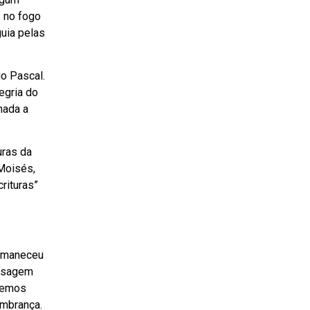
s no fogo
guia pelas
o Pascal.
egria do
nada a
uras da
 Moisés,
rituras”
permaneceu
assagem
izemos
embrança.