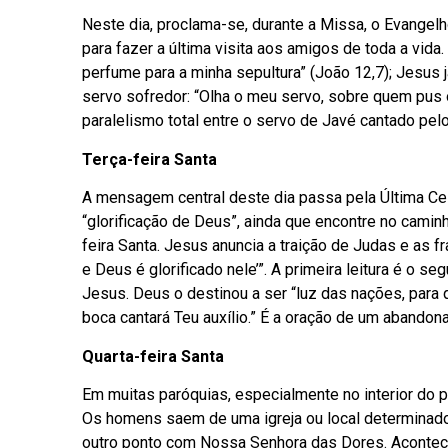
Neste dia, proclama-se, durante a Missa, o Evangel
para fazer a última visita aos amigos de toda a vida
perfume para a minha sepultura” (João 12,7); Jesus j
servo sofredor: “Olha o meu servo, sobre quem pus o
paralelismo total entre o servo de Javé cantado pelo
Terça-feira Santa
A mensagem central deste dia passa pela Última Ceia
“glorificação de Deus”, ainda que encontre no camin
feira Santa. Jesus anuncia a traição de Judas e as f
e Deus é glorificado nele’”. A primeira leitura é o
Jesus. Deus o destinou a ser “luz das nações, para q
boca cantará Teu auxílio.” É a oração de um abandon
Quarta-feira Santa
Em muitas paróquias, especialmente no interior do p
Os homens saem de uma igreja ou local determina
outro ponto com Nossa Senhora das Dores. Acontece,