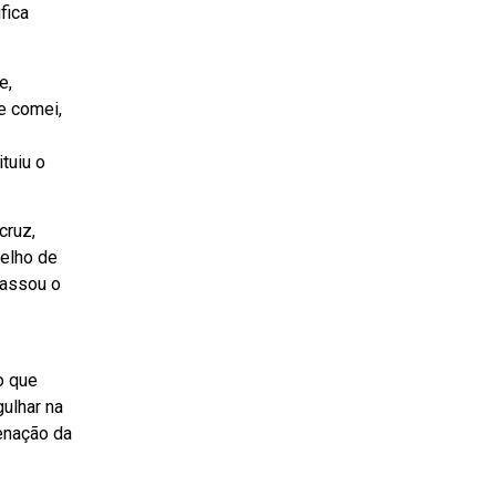
fica
e,
e comei,
tuiu o
cruz,
elho de
passou o
o que
gulhar na
enação da