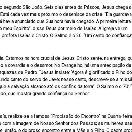
ho segundo São João. Seis dias antes da Páscoa, Jesus chega a
. Está cada vez mais próximo o desenlace da crise. “Ela guardava
á havia anunciado que Sua hora havia chegado. A primeira leitura
 meu Espírito”, disse Deus por meio de Isaías. A Igreja vê um
 profeta Isaías e Cristo. O Salmo é o 26: “Um canto de confiança”
. Estamos na hora crucial de Jesus. Cristo sente, na entrega, q
ho a covardia e o desamor. No Evangelho, há uma antecipação da
raquezas de Pedro. “Jesus insiste: ‘Agora é glorificado o Filho 
 segundo canto do servo de Javé; nesse canto, descreve-se a miss
ue a salvação alcance até os confins da terra”. O Salmo é o 70: 
ado, que mostra grande confiança no Senhor.
aís, realiza-se a famosa “Procissão do Encontro” na Quarta-feira
do com a imagem de Nosso Senhor dos Passos; as mulheres sa
 então, o doloroso encontro entre a Mãe e o Filho. O padre pro