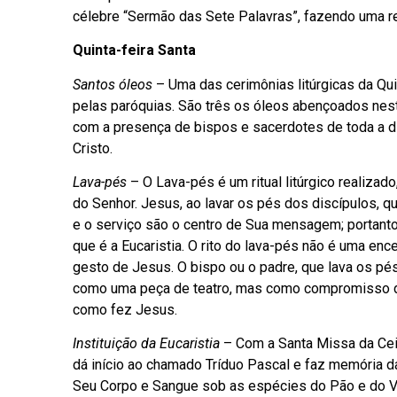
célebre “Sermão das Sete Palavras”, fazendo uma ref
Quinta-feira Santa
Santos óleos
– Uma das cerimônias litúrgicas da Qui
pelas paróquias. São três os óleos abençoados nes
com a presença de bispos e sacerdotes de toda a 
Cristo.
Lava-pés
– O Lava-pés é um ritual litúrgico realizado
do Senhor. Jesus, ao lavar os pés dos discípulos, 
e o serviço são o centro de Sua mensagem; portanto
que é a Eucaristia. O rito do lava-pés não é uma e
gesto de Jesus. O bispo ou o padre, que lava os p
como uma peça de teatro, mas como compromisso de
como fez Jesus.
Instituição da Eucaristia
– Com a Santa Missa da Ceia 
dá início ao chamado Tríduo Pascal e faz memória da
Seu Corpo e Sangue sob as espécies do Pão e do V