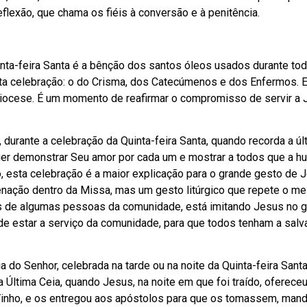
lexão, que chama os fiéis à conversão e à penitência.
nta-feira Santa é a bênção dos santos óleos usados durante to
ta celebração: o do Crisma, dos Catecúmenos e dos Enfermos. E
diocese. É um momento de reafirmar o compromisso de servir a
, durante a celebração da Quinta-feira Santa, quando recorda a úl
quer demonstrar Seu amor por cada um e mostrar a todos que a h
, esta celebração é a maior explicação para o grande gesto de 
ncenação dentro da Missa, mas um gesto litúrgico que repete o 
és de algumas pessoas da comunidade, está imitando Jesus no g
 estar a serviço da comunidade, para que todos tenham a salv
do Senhor, celebrada na tarde ou na noite da Quinta-feira Santa,
 Última Ceia, quando Jesus, na noite em que foi traído, ofereceu
inho, e os entregou aos apóstolos para que os tomassem, man