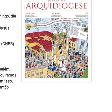
ingo, dia
 Jesus
l (CNBB)
salém,
tou ramos
om isso,
então,