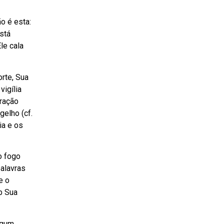
o é esta:
stá
le cala
rte, Sua
igília
bração
gelho (cf.
ia e os
o fogo
palavras
e o
b Sua
lgum