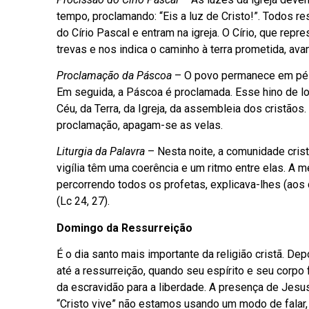
tempo, proclamando: “Eis a luz de Cristo!”. Todos 
do Círio Pascal e entram na igreja. O Círio, que rep
trevas e nos indica o caminho à terra prometida, av
Proclamação da Páscoa
– O povo permanece em pé c
Em seguida, a Páscoa é proclamada. Esse hino de louv
Céu, da Terra, da Igreja, da assembleia dos cristãos.
proclamação, apagam-se as velas.
Liturgia da Palavra
– Nesta noite, a comunidade crist
vigília têm uma coerência e um ritmo entre elas. A 
percorrendo todos os profetas, explicava-lhes (aos
(Lc 24, 27).
Domingo da Ressurreição
É o dia santo mais importante da religião cristã. De
até a ressurreição, quando seu espírito e seu corp
da escravidão para a liberdade. A presença de Jes
“Cristo vive” não estamos usando um modo de falar