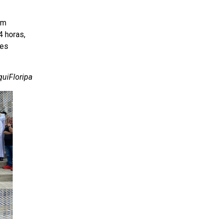
em
4 horas,
des
quiFloripa