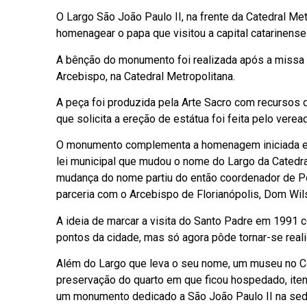
O Largo São João Paulo II, na frente da Catedral Me
homenagear o papa que visitou a capital catarinens
A bênção do monumento foi realizada após a missa 
Arcebispo, na Catedral Metropolitana.
A peça foi produzida pela Arte Sacro com recursos da
que solicita a ereção de estátua foi feita pelo verea
O monumento complementa a homenagem iniciada em j
lei municipal que mudou o nome do Largo da Catedra
mudança do nome partiu do então coordenador de Pol
parceria com o Arcebispo de Florianópolis, Dom Wil
A ideia de marcar a visita do Santo Padre em 1991 
pontos da cidade, mas só agora pôde tornar-se real
Além do Largo que leva o seu nome, um museu no Co
preservação do quarto em que ficou hospedado, itens
um monumento dedicado a São João Paulo II na sede 