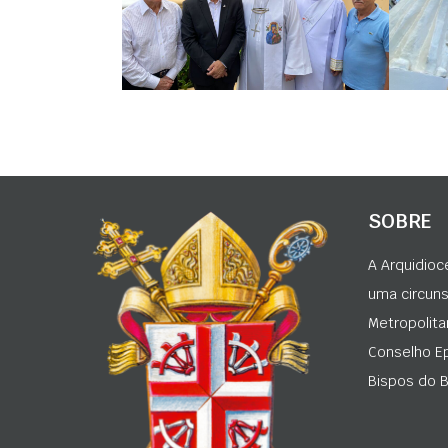
SOBRE
A Arquidioc
uma circunsc
Metropolita
Conselho Ep
Bispos do Br