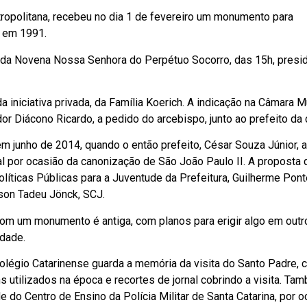
tropolitana, recebeu no dia 1 de fevereiro um monumento para
e em 1991.
da Novena Nossa Senhora do Perpétuo Socorro, das 15h, presid
 iniciativa privada, da Família Koerich. A indicação na Câmara M
dor Diácono Ricardo, a pedido do arcebispo, junto ao prefeito da c
unho de 2014, quando o então prefeito, César Souza Júnior, a
l por ocasião da canonização de São João Paulo II. A proposta 
íticas Públicas para a Juventude da Prefeitura, Guilherme Pon
son Tadeu Jönck, SCJ.
com um monumento é antiga, com planos para erigir algo em outr
idade.
légio Catarinense guarda a memória da visita do Santo Padre, 
 utilizados na época e recortes de jornal cobrindo a visita. Ta
do Centro de Ensino da Polícia Militar de Santa Catarina, por o