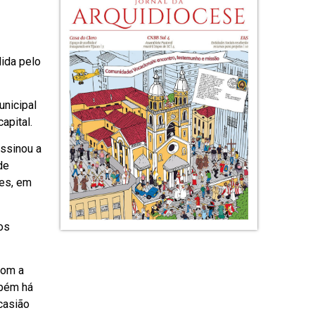
ida pelo
unicipal
apital.
ssinou a
de
tes, em
os
com a
mbém há
casião