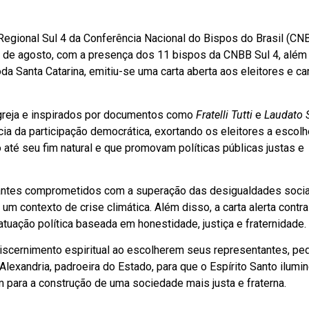
Regional Sul 4 da Conferência Nacional do Bispos do Brasil (CNB
4 de agosto, com a presença dos 11 bispos da CNBB Sul 4, além
toda Santa Catarina, emitiu-se uma carta aberta aos eleitores e c
greja e inspirados por documentos como
Fratelli Tutti
e
Laudato S
ia da participação democrática, exortando os eleitores a escol
té seu fim natural e que promovam políticas públicas justas e
ntantes comprometidos com a superação das desigualdades soci
 contexto de crise climática. Além disso, a carta alerta contra
atuação política baseada em honestidade, justiça e fraternidade.
iscernimento espiritual ao escolherem seus representantes, pe
lexandria, padroeira do Estado, para que o Espírito Santo ilumin
m para a construção de uma sociedade mais justa e fraterna.