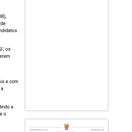
B),
 de
andidatos
i’
, os
herem
ais e com
 a
dindo a
e o