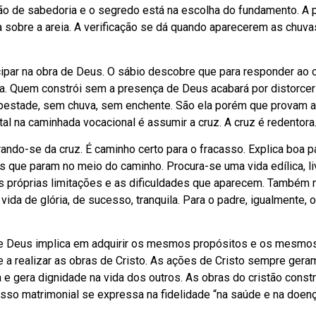
ão de sabedoria e o segredo está na escolha do fundamento. A
ca sobre a areia. A verificação se dá quando aparecerem as chuva
cipar na obra de Deus. O sábio descobre que para responder ao
a. Quem constrói sem a presença de Deus acabará por distorcer
pestade, sem chuva, sem enchente. São ela porém que provam a
al na caminhada vocacional é assumir a cruz. A cruz é redentora
rando-se da cruz. É caminho certo para o fracasso. Explica boa p
que param no meio do caminho. Procura-se uma vida edílica, li
as próprias limitações e as dificuldades que aparecem. Também 
da de glória, de sucesso, tranquila. Para o padre, igualmente, 
a de Deus implica em adquirir os mesmos propósitos e os mesmo
e a realizar as obras de Cristo. As ações de Cristo sempre geram
a e gera dignidade na vida dos outros. As obras do cristão cons
so matrimonial se expressa na fidelidade “na saúde e na doenç