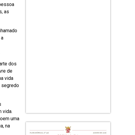
 pessoa
s, as
 chamado
 a
.
arte dos
vre de
na vida
o segredo
s
 vida.
troem uma
a, na