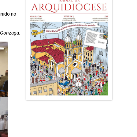
unido no
é Gonzaga.