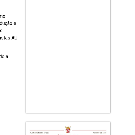
omo
odução e
as
vistas AU
do a