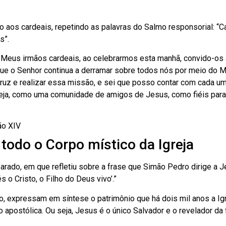
o aos cardeais, repetindo as palavras do Salmo responsorial: “C
s”.
 Meus irmãos cardeais, ao celebrarmos esta manhã, convido-os a 
ue o Senhor continua a derramar sobre todos nós por meio do Mi
ruz e realizar essa missão, e sei que posso contar com cada u
eja, como uma comunidade de amigos de Jesus, como fiéis para
ão XIV
 todo o Corpo místico da Igreja
arado, em que refletiu sobre a frase que Simão Pedro dirige a J
 o Cristo, o Filho do Deus vivo’.”
o, expressam em síntese o patrimônio que há dois mil anos a Ig
 apostólica. Ou seja, Jesus é o único Salvador e o revelador da