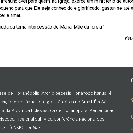
renunciável para quem, na Igreja, exerce um ministério de auto
ueno para que Ele seja conhecido e glorificado, gastar-se até a
er e amar.
uda da terna intercessão de Maria, Mãe da Igreja.”
Vat
ese de Florianópolis (Archidioecesis Florianopolitanus) é
rição eclesiástica da Igreja Católica no Brasil. É a Sé
na da Província Eclesiástica de Florianópolis. Pertence ao
iscopal Regional Sul IV da Conferência Nacional dos
asil (CNBB). Ler Mais