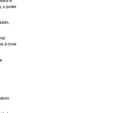
ébeis e
o, o poder
izado,
raz
a, a crise
a
adeiro