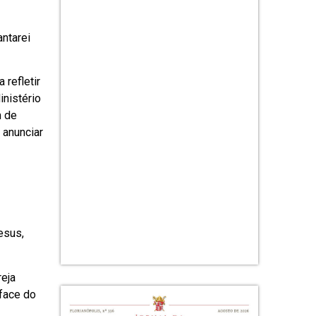
antarei
refletir
nistério
m de
 anunciar
esus,
reja
 face do