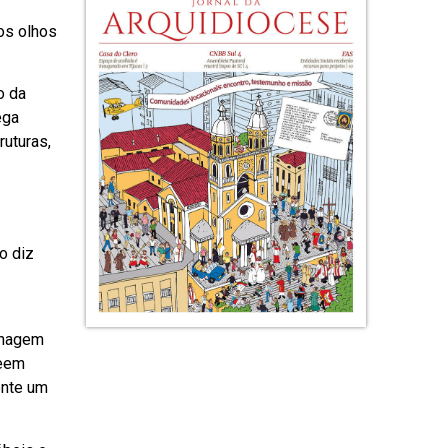
dos olhos
o da
ega
ruturas,
o diz
onagem
veem
ente um