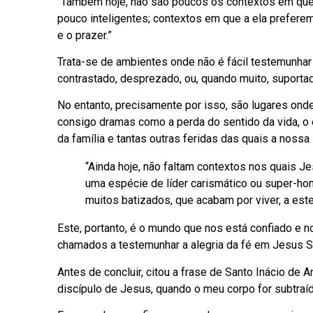
“Também hoje, não são poucos os contextos em que 
pouco inteligentes; contextos em que a ela preferem
e o prazer.”
Trata-se de ambientes onde não é fácil testemunhar 
contrastado, desprezado, ou, quando muito, suporta
No entanto, precisamente por isso, são lugares onde 
consigo dramas como a perda do sentido da vida, o 
da família e tantas outras feridas das quais a nossa
“Ainda hoje, não faltam contextos nos quais
uma espécie de líder carismático ou super-ho
muitos batizados, que acabam por viver, a este
Este, portanto, é o mundo que nos está confiado e 
chamados a testemunhar a alegria da fé em Jesus S
Antes de concluir, citou a frase de Santo Inácio de 
discípulo de Jesus, quando o meu corpo for subtraí