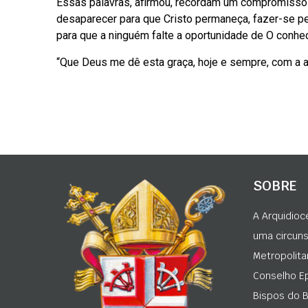
Essas palavras, afirmou, recordam um compromisso ir
desaparecer para que Cristo permaneça, fazer-se peq
para que a ninguém falte a oportunidade de O conhec
“Que Deus me dê esta graça, hoje e sempre, com a aj
SOBRE
A Arquidioc
uma circunsc
Metropolita
Conselho Ep
Bispos do Br