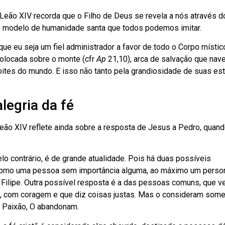
, Leão XIV recorda que o Filho de Deus se revela a nós através 
m modelo de humanidade santa que todos podemos imitar.
ue eu seja um fiel administrador a favor de todo o Corpo místic
colocada sobre o monte (cfr
Ap
21,10), arca de salvação que nav
noites do mundo. E isso não tanto pela grandiosidade de suas est
egria da fé
ão XIV reflete ainda sobre a resposta de Jesus a Pedro, quand
lo contrário, é de grande atualidade. Pois há duas possíveis
us como uma pessoa sem importância alguma, ao máximo um pers
 Filipe. Outra possível resposta é a das pessoas comuns, que 
, com coragem e que diz coisas justas. Mas o consideram som
a Paixão, O abandonam.