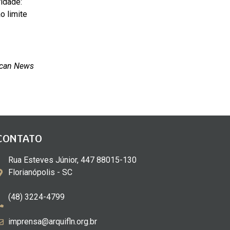
ridade:
o limite
ican News
CONTATO
Rua Esteves Júnior, 447 88015-130
Florianópolis - SC
(48) 3224-4799
imprensa@arquifln.org.br