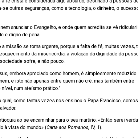
a fé cristã é considerada algo absurdo, destinado a pessoas d
-se outras seguranças, como a tecnologia, o dinheiro, o sucess
nem anunciar o Evangelho, e onde quem acredita se vê ridicular
do e digno de pena.
a missão se torna urgente, porque a falta de fé, muitas vezes, t
esquecimento da misericórdia, a violação da dignidade da pesso
 sociedade sofre, e não pouco.
 Jesus, embora apreciado como homem, é simplesmente reduzido 
mem, e isto não apenas entre quem não crê, mas também entre
 nível, num ateísmo prático.”
no qual, como tantas vezes nos ensinou o Papa Francisco, somos
alvador.
Antioquia ao se encaminhar para o seu martírio: «Então serei verd
do à vista do mundo» (
Carta aos Romanos
, IV, 1).