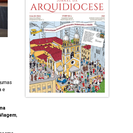
lgumas
a e
ima
 Viagem
,