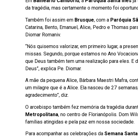
Em
Balneário Camboriú
, a
Paróquia Santa Inês
já
da tragédia, mas certamente o momento foi oportuno
Também foi assim em
Brusque
, com a
Paróquia S
Catarina, Bento, Emanuel, Alice, Pedro e Thomas par
Diomar Romaniv.
“Nós quisemos valorizar, em primeiro lugar, a prese
missas. Segundo, porque estamos no Ano Vocacional 
que Deus também tem uma realização para eles. E de
Deus”, explica Pe. Diomar.
A mãe da pequena Alice, Bárbara Maestri Mafra, co
um milagre que é a Alice. Ela nasceu de 27 semanas, 
agradecimento”, diz.
O arcebispo também fez memória da tragédia durant
Metropolitana
, no centro de Florianópolis. Dom Wi
famílias atingidas e pela paz em nossa sociedade.
Para acompanhar as celebrações da
Semana Santa 