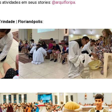
s atividades em seus stories:
@arquifloripa
.
indade | Florianópolis
: