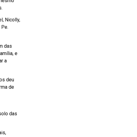
s mesmo
s.
, Nicolly,
 Pe.
am das
mília, e
ar a
nos deu
orma de
solo das
is,