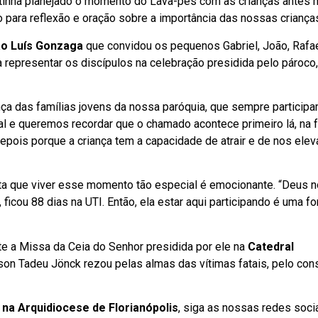
 tinha planejado o momento do Lava-pés com as crianças ante
 para reflexão e oração sobre a importância das nossas criança
ão Luís Gonzaga
que convidou os pequenos Gabriel, João, Rafael
a representar os discípulos na celebração presidida pelo pároco,
nça das famílias jovens da nossa paróquia, que sempre particip
e queremos recordar que o chamado acontece primeiro lá, na fa
pois porque a criança tem a capacidade de atrair e de nos elev
nta que viver esse momento tão especial é emocionante. “Deus 
ficou 88 dias na UTI. Então, ela estar aqui participando é uma f
e a Missa da Ceia do Senhor presidida por ele na
Catedral
lson Tadeu Jönck rezou pelas almas das vítimas fatais, pelo con
na Arquidiocese de Florianópolis
, siga as nossas redes socia