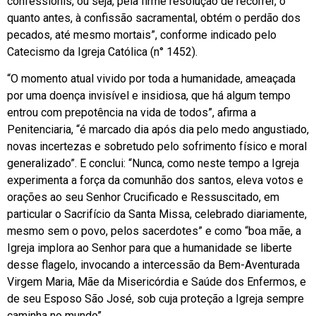
confessionis, ou seja, pela firme resolução de recorrer, o
quanto antes, à confissão sacramental, obtém o perdão dos
pecados, até mesmo mortais”, conforme indicado pelo
Catecismo da Igreja Católica (n° 1452).
“O momento atual vivido por toda a humanidade, ameaçada
por uma doença invisível e insidiosa, que há algum tempo
entrou com prepotência na vida de todos”, afirma a
Penitenciaria, “é marcado dia após dia pelo medo angustiado,
novas incertezas e sobretudo pelo sofrimento físico e moral
generalizado”. E conclui: “Nunca, como neste tempo a Igreja
experimenta a força da comunhão dos santos, eleva votos e
orações ao seu Senhor Crucificado e Ressuscitado, em
particular o Sacrifício da Santa Missa, celebrado diariamente,
mesmo sem o povo, pelos sacerdotes” e como “boa mãe, a
Igreja implora ao Senhor para que a humanidade se liberte
desse flagelo, invocando a intercessão da Bem-Aventurada
Virgem Maria, Mãe da Misericórdia e Saúde dos Enfermos, e
de seu Esposo São José, sob cuja proteção a Igreja sempre
caminha no mundo”.