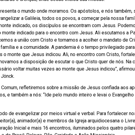
representa o mundo onde moramos. Os apóstolos, e nós também, 
angelizar a Galileia, todos os povos, a começar pela nossa famíl
monte indicado, os discípulos se encontram com Jesus. Podemo
o monte indicado para o encontro com Jesus. Ali escutamos a Pa
cemos a união com Cristo e tornamos a acolher o mandato de Cri
 família e a comunidade. A pandemia é o tempo privilegiado para
 o monte que Jesus indicou. Ali, no encontro com Cristo, forta
enovamos a disposição de escutar o que Cristo quer de nós. Na 
ssário voltar muitas vezes ao monte que Jesus indicou”, afirmo
 Jönck.
Comum, refletiremos sobre a missão de Jesus confiada aos ap
os, e também a nós: “Ide pelo mundo inteiro e levai o Evangelho
o de evangelizar por meios virtual e verbal. Para fortalecer no
itor(a), animador(a) e membros da Igreja arquidiocesana o Livr
o Inicial e mais 16 encontros, iluminados pelos quatro pilar