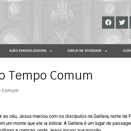
AÇÃO EVANGELIZADORA
IGREJA NA SOCIEDADE
CLER
 do Tempo Comum
po Comum
r ao céu, Jesus marcou com os discípulos na Galileia, norte da P
m um monte que ele ia indicar. A Galileia é um lugar de passag
culturas e crenças, onde Jesus iniciou sua missão.