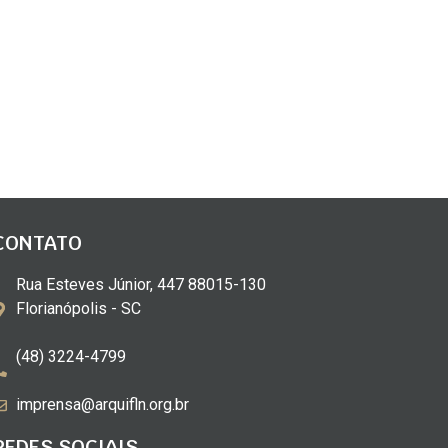
CONTATO
Rua Esteves Júnior, 447 88015-130
Florianópolis - SC
(48) 3224-4799
imprensa@arquifln.org.br
REDES SOCIAIS