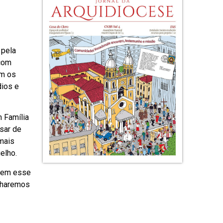
 pela
 com
om os
ios e
m Família
sar de
mais
elho.
 sem esse
inharemos