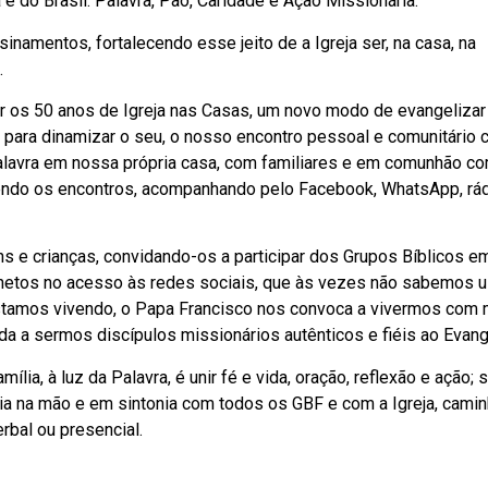
e do Brasil: Palavra, Pão, Caridade e Ação Missionária.
amentos, fortalecendo esse jeito de a Igreja ser, na casa, na
.
or os 50 anos de Igreja nas Casas, um novo modo de evangelizar
a para dinamizar o seu, o nosso encontro pessoal e comunitário
Palavra em nossa própria casa, com familiares e em comunhão c
ndo os encontros, acompanhando pelo Facebook, WhatsApp, rád
s e crianças, convidando-os a participar dos Grupos Bíblicos e
e netos no acesso às redes sociais, que às vezes não sabemos u
stamos vivendo, o Papa Francisco nos convoca a vivermos com 
da a sermos discípulos missionários autênticos e fiéis ao Evang
ia, à luz da Palavra, é unir fé e vida, oração, reflexão e ação;
blia na mão e em sintonia com todos os GBF e com a Igreja, cam
bal ou presencial.