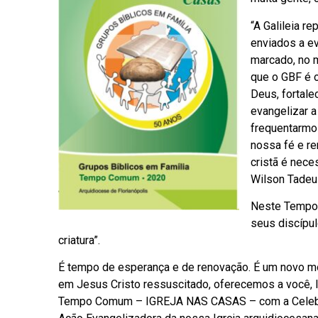
“A Galileia 
enviados a ev
marcado, no 
que o GBF é 
Deus, fortale
evangelizar a
frequentarmos
nossa fé e r
cristã é nece
Wilson Tadeu
Neste Tempo 
seus discípul
criatura”.
É tempo de esperança e de renovação. É um novo mod
em Jesus Cristo ressuscitado, oferecemos a você, le
Tempo Comum – IGREJA NAS CASAS – com a Celebraçã