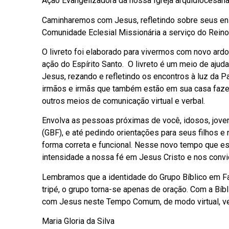
Ação Evangelizadora da nossa Igreja arquidiocesana 
Caminharemos com Jesus, refletindo sobre seus ensin
Comunidade Eclesial Missionária a serviço do Reino
O livreto foi elaborado para vivermos com novo ard
ação do Espírito Santo. O livreto é um meio de ajud
Jesus, rezando e refletindo os encontros à luz da 
irmãos e irmãs que também estão em sua casa faze
outros meios de comunicação virtual e verbal.
Envolva as pessoas próximas de você, idosos, joven
(GBF), e até pedindo orientações para seus filhos 
forma correta e funcional. Nesse novo tempo que e
intensidade a nossa fé em Jesus Cristo e nos convi
Lembramos que a identidade do Grupo Bíblico em Famíl
tripé, o grupo torna-se apenas de oração. Com a Bí
com Jesus neste Tempo Comum, de modo virtual, ver
Maria Gloria da Silva