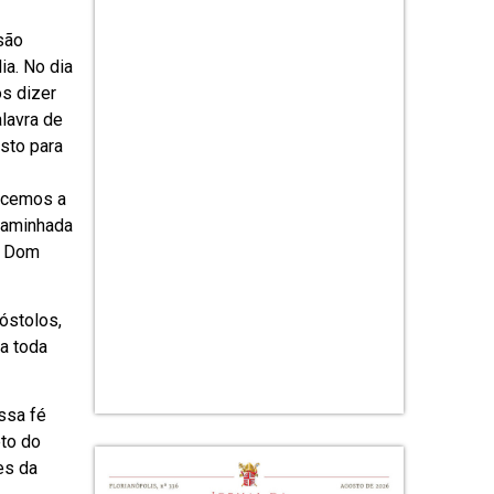
são
ia. No dia
s dizer
lavra de
sto para
lecemos a
caminhada
u Dom
óstolos,
 a toda
ssa fé
eto do
es da