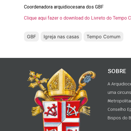
Coordenadora arquidiocesana dos GBF
Clique aqui fazer o download do Livreto do Tempo
GBF
Igreja nas casas
Tempo Comum
SOBRE
A Arquidioc
uma circunsc
Metropolita
Conselho Ep
Bispos do Br