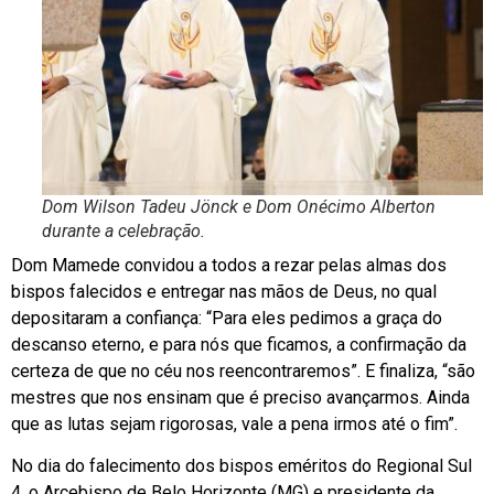
Dom Wilson Tadeu Jönck e Dom Onécimo Alberton
durante a celebração.
Dom Mamede convidou a todos a rezar pelas almas dos
bispos falecidos e entregar nas mãos de Deus, no qual
depositaram a confiança: “Para eles pedimos a graça do
descanso eterno, e para nós que ficamos, a confirmação da
certeza de que no céu nos reencontraremos”. E finaliza, “são
mestres que nos ensinam que é preciso avançarmos. Ainda
que as lutas sejam rigorosas, vale a pena irmos até o fim”.
No dia do falecimento dos bispos eméritos do Regional Sul
4, o Arcebispo de Belo Horizonte (MG) e presidente da