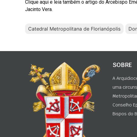
Clique aqui e leia também o artigo do Arcebispo Emé
Jacinto Vera.
Catedral Metropolitana de Florianópolis
Dom
SOBRE
A Arquidioc
uma circunsc
Metropolita
Conselho Ep
Bispos do Br