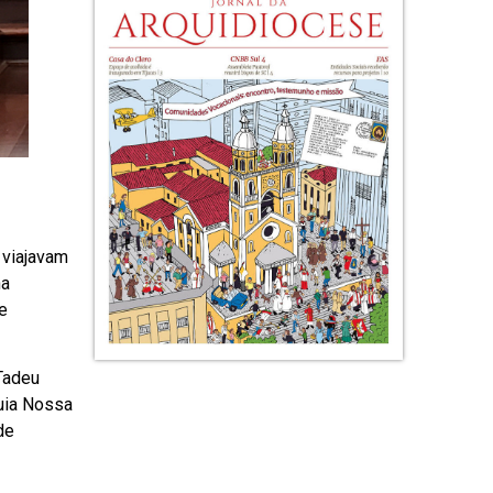
 viajavam
na
e
Tadeu
quia Nossa
de