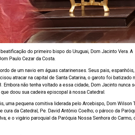
 beatificação do primeiro bispo do Uruguai, Dom Jacinto Vera. A
 Dom Paulo Cezar da Costa.
ordo de um navio em águas catarinenses. Seus pais, espanhóis,
ou atracar na capital de Santa Catarina, o garoto foi batizado 
13. Embora não tenha voltado a essa cidade, Dom Jacinto nunca s
 que doou sua cadeira episcopal à nossa Catedral.
lis, uma pequena comitiva liderada pelo Arcebispo, Dom Wilson 
e cura da Catedral, Pe. David Antônio Coelho; o pároco da Paró
ilva; e o vigário paroquial da Paróquia Nossa Senhora do Carmo, 