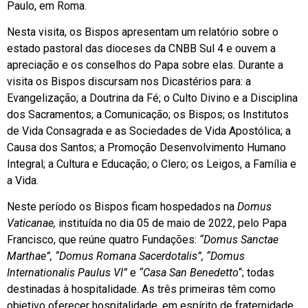
Paulo, em Roma.
Nesta visita, os Bispos apresentam um relatório sobre o
estado pastoral das dioceses da CNBB Sul 4 e ouvem a
apreciação e os conselhos do Papa sobre elas. Durante a
visita os Bispos discursam nos Dicastérios para: a
Evangelização; a Doutrina da Fé; o Culto Divino e a Disciplina
dos Sacramentos; a Comunicação; os Bispos; os Institutos
de Vida Consagrada e as Sociedades de Vida Apostólica; a
Causa dos Santos; a Promoção Desenvolvimento Humano
Integral; a Cultura e Educação; o Clero; os Leigos, a Família e
a Vida.
Neste período os Bispos ficam hospedados na
Domus
Vaticanae,
instituída no dia 05 de maio de 2022, pelo Papa
Francisco, que reúne quatro Fundações:
“Domus Sanctae
Marthae”, “Domus Romana Sacerdotalis”, “Domus
Internationalis Paulus VI”
e
“Casa San Benedetto
“; todas
destinadas à hospitalidade. As três primeiras têm como
objetivo oferecer hospitalidade, em espírito de fraternidade