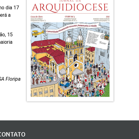
no dia 17
erá a
ão, 15
aioria
A Floripa
CONTATO