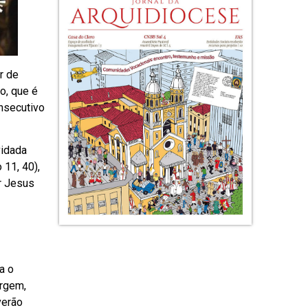
r de
o, que é
nsecutivo
vidada
11, 40),
or Jesus
a o
urgem,
verão