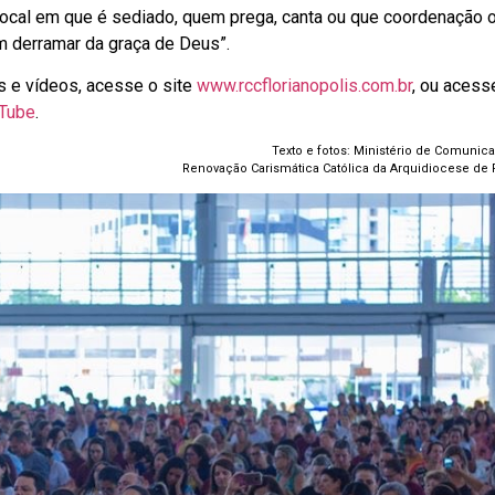
local em que é sediado, quem prega, canta ou que coordenação o 
m derramar da graça de Deus”.
s e vídeos, acesse o site
www.rccflorianopolis.com.br
, ou acess
Tube
.
Texto e fotos: Ministério de Comunic
Renovação Carismática Católica da Arquidiocese de F