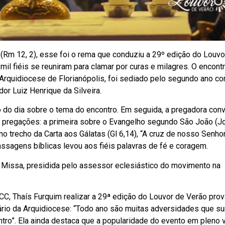
 (Rm 12, 2), esse foi o rema que conduziu a 29º edição do Louvo
mil fiéis se reuniram para clamar por curas e milagres. O encontr
Arquidiocese de Florianópolis, foi sediado pelo segundo ano co
dor Luiz Henrique da Silveira.
ção do dia sobre o tema do encontro. Em seguida, a pregadora con
 pregações: a primeira sobre o Evangelho segundo São João (Jo 
 no trecho da Carta aos Gálatas (Gl 6,14), “A cruz de nosso Senh
ssagens bíblicas levou aos fiéis palavras de fé e coragem.
 Missa, presidida pelo assessor eclesiástico do movimento na
C, Thaís Furquim realizar a 29ª edição do Louvor de Verão prov
dário da Arquidiocese: “Todo ano são muitas adversidades que s
ro”. Ela ainda destaca que a popularidade do evento em pleno 