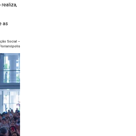
realiza,
e as
ação Social –
lorianópolis