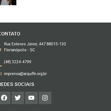
CONTATO
Rua Esteves Júnior, 447 88015-130
Florianópolis - SC
(48) 3224-4799
imprensa@arquifln.org.br
REDES SOCIAIS