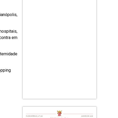
anópolis,
ospitais,
ncontra em
aternidade
opping