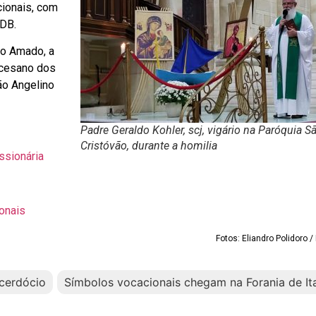
ionais, com
SDB.
lo Amado, a
ocesano dos
ão Angelino
Padre Geraldo Kohler, scj, vigário na Paróquia S
Cristóvão, durante a homilia
issionária
onais
Fotos: Eliandro Polidoro 
cerdócio
Símbolos vocacionais chegam na Forania de Ita