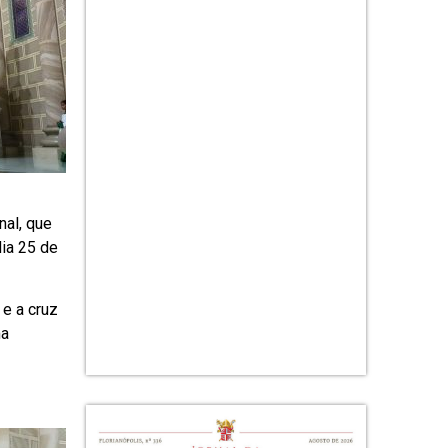
al, que
dia 25 de
 e a cruz
ma