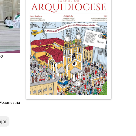
ão
/ Fotomestria
jaí