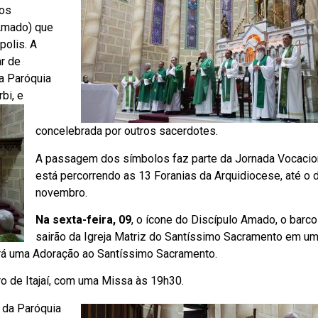
los
 Amado) que
polis. A
r de
da Paróquia
bi, e
concelebrada por outros sacerdotes.
A passagem dos símbolos faz parte da Jornada Vocacion
está percorrendo as 13 Foranias da Arquidiocese, até o 
novembro.
Na sexta-feira, 09
, o ícone do Discípulo Amado, o barco
sairão da Igreja Matriz do Santíssimo Sacramento em u
erá uma Adoração ao Santíssimo Sacramento.
ro de Itajaí, com uma Missa às 19h30.
 da Paróquia