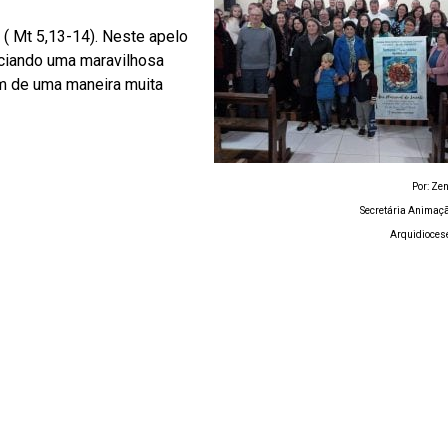
( Mt 5,13-14). Neste apelo
nciando uma maravilhosa
am de uma maneira muita
Por: Zen
Secretária Animaç
Arquidiocese