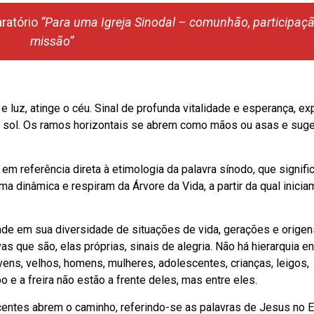
ratório
“Para uma Igreja Sinodal – comunhão, participaçã
missão”
 luz, atinge o céu. Sinal de profunda vitalidade e esperança, ex
mo o sol. Os ramos horizontais se abrem como mãos ou asas e sug
m referência direta à etimologia da palavra sínodo, que signifi
a dinâmica e respiram da Árvore da Vida, a partir da qual inicia
e em sua diversidade de situações de vida, gerações e origen
s que são, elas próprias, sinais de alegria. Não há hierarquia en
ns, velhos, homens, mulheres, adolescentes, crianças, leigos,
spo e a freira não estão a frente deles, mas entre eles.
centes abrem o caminho, referindo-se as palavras de Jesus no 