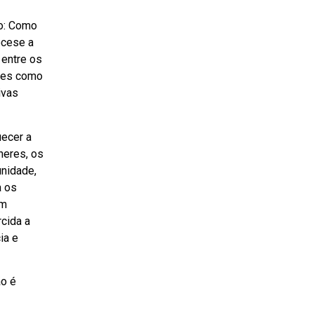
ão: Como
ocese a
 entre os
ções como
ivas
uecer a
heres, os
unidade,
a os
om
cida a
ia e
ão é