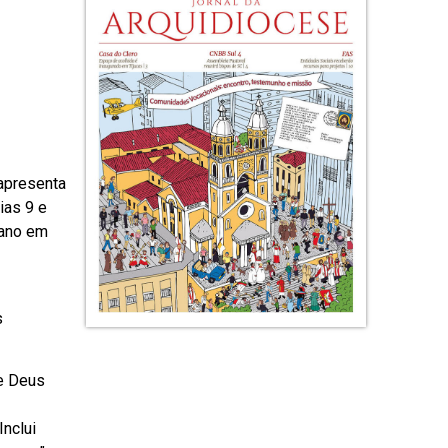
 apresenta
ias 9 e
cano em
s
de Deus
nclui