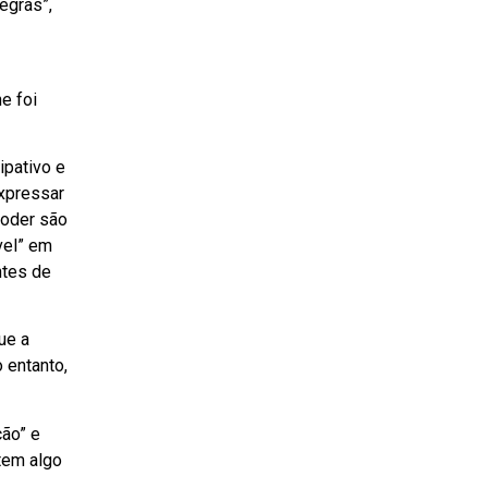
egras”,
e foi
ipativo e
expressar
poder são
vel” em
ntes de
ue a
 entanto,
ção” e
tem algo