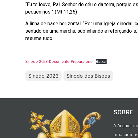
“Eu te louvo, Pai, Senhor do céu e da terra, porque
pequeninos ” (Mt 11,25)
A linha de base horizontal: “Por uma Igreja sinodal: 
sentido de uma marcha, sublinhando e reforçando-a,
resume tudo.
Sinodo-2023-Documento-Preparatorio
Baixar
Sínodo 2023
Sínodo dos Bispos
SOBRE
A Arquidioc
uma circunsc