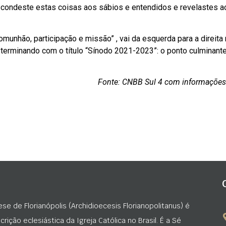
 escondeste estas coisas aos sábios e entendidos e revelastes a
comunhão, participação e missão” , vai da esquerda para a direita
 terminando com o título “Sínodo 2021-2023”: o ponto culminant
Fonte: CNBB Sul 4 com informaçõe
ese de Florianópolis (Archidioecesis Florianopolitanus) é
rição eclesiástica da Igreja Católica no Brasil. É a Sé