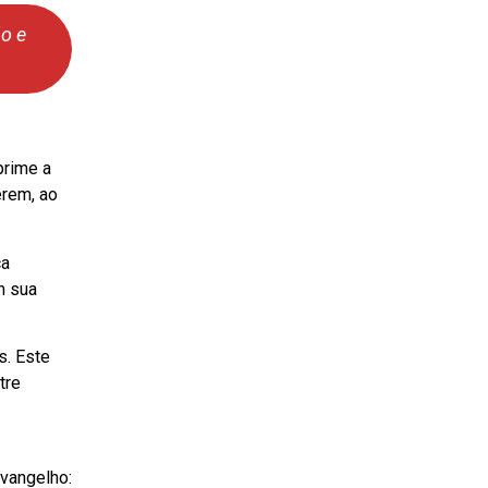
o e
prime a
erem, ao
ca
m sua
s. Este
tre
Evangelho: