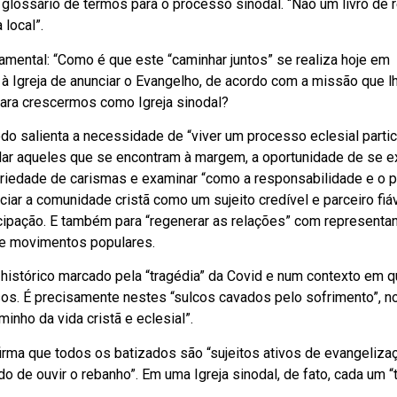
glossário de termos para o processo sinodal. “Não um livro de r
 local”.
mental: “Como é que este “caminhar juntos” se realiza hoje em
e à Igreja de anunciar o Evangelho, de acordo com a missão que lh
para crescermos como Igreja sinodal?
odo salienta a necessidade de “viver um processo eclesial partic
cular aqueles que se encontram à margem, a oportunidade de se 
variedade de carismas e examinar “como a responsabilidade e o 
nciar a comunidade cristã como um sujeito credível e parceiro fiá
ticipação. E também para “regenerar as relações” com representa
 e movimentos populares.
istórico marcado pela “tragédia” da Covid e num contexto em q
busos. É precisamente nestes “sulcos cavados pelo sofrimento”, no
nho da vida cristã e eclesial”.
rma que todos os batizados são “sujeitos ativos de evangeliza
 de ouvir o rebanho”. Em uma Igreja sinodal, de fato, cada um “