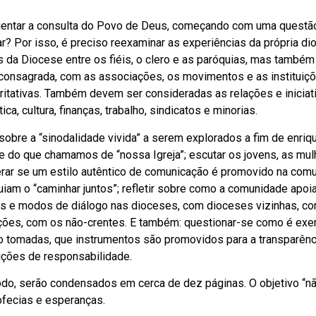
orientar a consulta do Povo de Deus, começando com uma quest
lar? Por isso, é preciso reexaminar as experiências da própria di
s da Diocese entre os fiéis, o clero e as paróquias, mas também
e consagrada, com as associações, os movimentos e as institui
aritativas. Também devem ser consideradas as relações e iniciat
, cultura, finanças, trabalho, sindicatos e minorias.
sobre a “sinodalidade vivida” a serem explorados a fim de enriq
rte do que chamamos de “nossa Igreja”; escutar os jovens, as mul
erar se um estilo autêntico de comunicação é promovido na com
guiam o “caminhar juntos”; refletir sobre como a comunidade apoi
s e modos de diálogo nas dioceses, com dioceses vizinhas, c
ções, com os não-crentes. E também: questionar-se como é exer
são tomadas, que instrumentos são promovidos para a transparênc
ições de responsabilidade.
nodo, serão condensados em cerca de dez páginas. O objetivo “n
ofecias e esperanças.