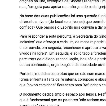
orações on-line, exemplos de Sínodos recentes, um 
mas, “um guia para apoiar os esforços de cada Igreja
Na base das duas publicações há uma questão funda
diferentes níveis (do local ao universal) que permit
confiada? Que passos o Espírito nos convida a dar 
Para responder a esta pergunta, a Secretaria do Sín
inclusivo” que ofereça a cada um, de maneira parti
e ser ouvido; em seguida, reconhecer e apreciar a 
vividos na Igreja”. Em seguida, é solicitado a “crede
percursos de diálogo, reconciliação, inclusão e par
outras confissões, organizações da sociedade civil
Portanto, medidas concretas que se dão num marco h
Igreja enfrenta a falta de fé interna, corrupção e a
que “novos caminhos” florescem para “refundar o cami
O documento dedica amplo espaço aos leigos. Reafi
que é fundamental que os pastores “não tenham medo
a aprender” com o outro.