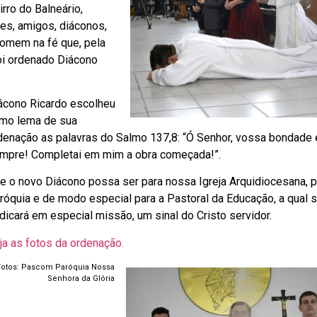
rro do Balneário,
es, amigos, diáconos,
homem na fé que, pela
oi ordenado Diácono
ácono Ricardo escolheu
mo lema de sua
denação as palavras do Salmo 137,8: “Ó Senhor, vossa bondade 
mpre! Completai em mim a obra começada!”.
e o novo Diácono possa ser para nossa Igreja Arquidiocesana, p
róquia e de modo especial para a Pastoral da Educação, a qual 
dicará em especial missão, um sinal do Cristo servidor.
ja as fotos da ordenação.
Fotos: Pascom Paróquia Nossa
Senhora da Glória