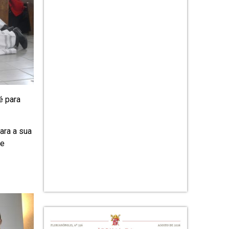
é para
ara a sua
se