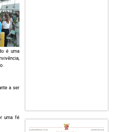
odo é uma
nvivência,
o.
nte a ser
er uma fé