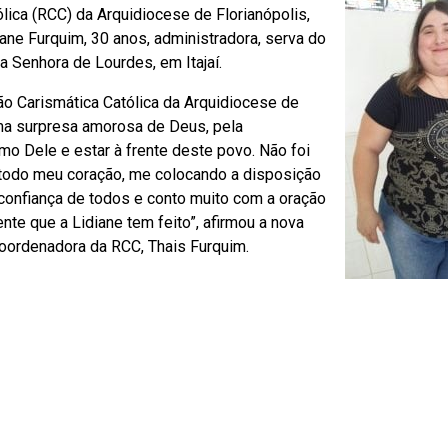
ica (RCC) da Arquidiocese de Florianópolis,
iane Furquim, 30 anos, administradora, serva do
 Senhora de Lourdes, em Itajaí.
o Carismática Católica da Arquidiocese de
ma surpresa amorosa de Deus, pela
o Dele e estar à frente deste povo. Não foi
e todo meu coração, me colocando a disposição
 confiança de todos e conto muito com a oração
te que a Lidiane tem feito”, afirmou a nova
oordenadora da RCC, Thais Furquim.