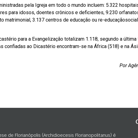
ministradas pela Igreja em todo o mundo incluem: 5.322 hospitai
ares para idosos, doentes crônicos e deficientes, 9.230 orfanato
nto matrimonial, 3.137 centros de educação ou re-educaçãosocia
astério para a Evangelização totalizam 1.118, segundo a última 
as confiadas ao Dicastério encontram-se na África (518) e na Ási
Por Agên
ese de Florianópolis (Archidioecesis Florianopolitanus) é