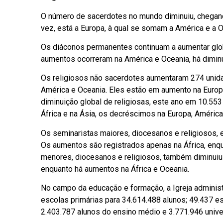
O número de sacerdotes no mundo diminuiu, chegand
vez, está a Europa, à qual se somam a América e a 
Os diáconos permanentes continuam a aumentar glob
aumentos ocorreram na América e Oceania, há diminui
Os religiosos não sacerdotes aumentaram 274 unida
América e Oceania. Eles estão em aumento na Europa,
diminuição global de religiosas, este ano em 10.55
África e na Ásia, os decréscimos na Europa, América
Os seminaristas maiores, diocesanos e religiosos, e
Os aumentos são registrados apenas na África, enqu
menores, diocesanos e religiosos, também diminuiu 
enquanto há aumentos na África e Oceania.
No campo da educação e formação, a Igreja adminis
escolas primárias para 34.614.488 alunos; 49.437 
2.403.787 alunos do ensino médio e 3.771.946 univer