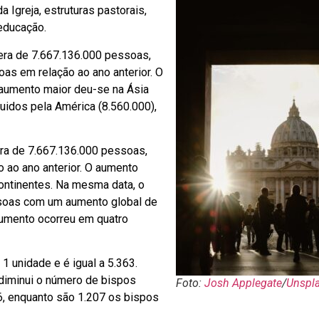
Igreja, estruturas pastorais,
educação.
era de 7.667.136.000 pessoas,
as em relação ao ano anterior. O
 aumento maior deu-se na Ásia
uidos pela América (8.560.000),
ra de 7.667.136.000 pessoas,
ao ano anterior. O aumento
continentes. Na mesma data, o
soas com um aumento global de
aumento ocorreu em quatro
 unidade e é igual a 5.363.
diminui o número de bispos
Foto:
Josh Applegate
/
Unspl
56, enquanto são 1.207 os bispos