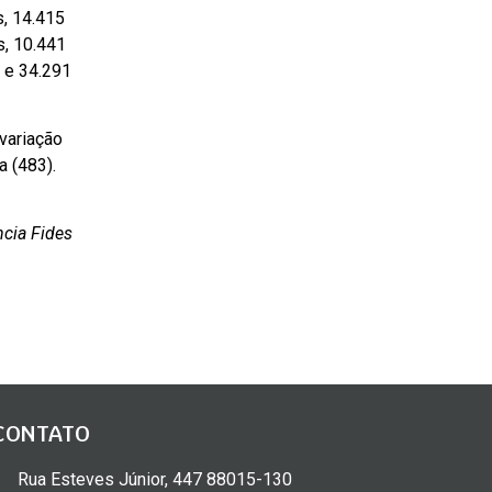
s, 14.415
s, 10.441
l e 34.291
variação
a (483).
cia Fides
CONTATO
Rua Esteves Júnior, 447 88015-130