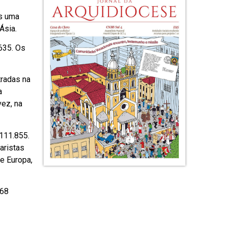
is uma
Ásia.
635. Os
tradas na
a
vez, na
 111.855.
aristas
e Europa,
668