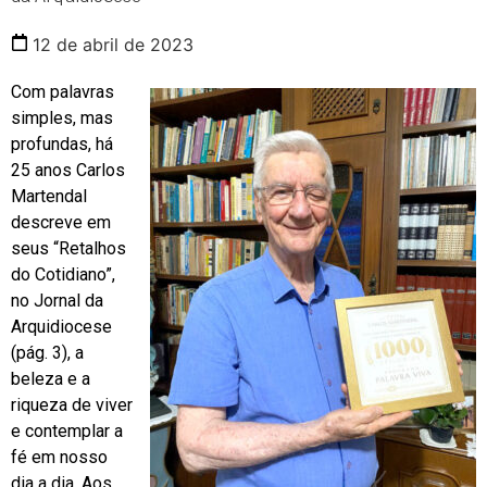
12 de abril de 2023
Com palavras
simples, mas
profundas, há
25 anos Carlos
Martendal
descreve em
seus “Retalhos
do Cotidiano”,
no Jornal da
Arquidiocese
(pág. 3), a
beleza e a
riqueza de viver
e contemplar a
fé em nosso
dia a dia. Aos