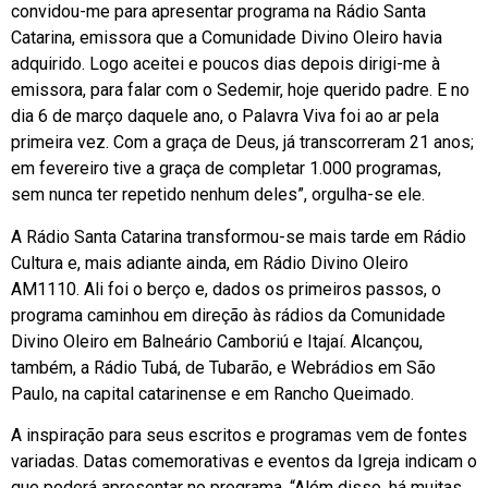
convidou-me para apresentar programa na Rádio Santa
Catarina, emissora que a Comunidade Divino Oleiro havia
adquirido. Logo aceitei e poucos dias depois dirigi-me à
emissora, para falar com o Sedemir, hoje querido padre. E no
dia 6 de março daquele ano, o Palavra Viva foi ao ar pela
primeira vez. Com a graça de Deus, já transcorreram 21 anos;
em fevereiro tive a graça de completar 1.000 programas,
sem nunca ter repetido nenhum deles”, orgulha-se ele.
A Rádio Santa Catarina transformou-se mais tarde em Rádio
Cultura e, mais adiante ainda, em Rádio Divino Oleiro
AM1110. Ali foi o berço e, dados os primeiros passos, o
programa caminhou em direção às rádios da Comunidade
Divino Oleiro em Balneário Camboriú e Itajaí. Alcançou,
também, a Rádio Tubá, de Tubarão, e Webrádios em São
Paulo, na capital catarinense e em Rancho Queimado.
A inspiração para seus escritos e programas vem de fontes
variadas. Datas comemorativas e eventos da Igreja indicam o
que poderá apresentar no programa. “Além disso, há muitas