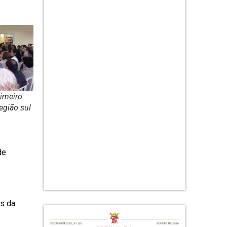
rimeiro
egião sul
de
s da