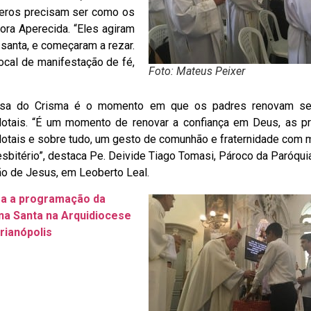
teros precisam ser como os
a Aperecida. “Eles agiram
 santa, e começaram a rezar.
ocal de manifestação de fé,
Foto: Mateus Peixer
sa do Crisma é o momento em que os padres renovam se
dotais. “É um momento de renovar a confiança em Deus, as 
otais e sobre tudo, um gesto de comunhão e fraternidade com 
esbitério”, destaca Pe. Deivide Tiago Tomasi, Pároco da Paróqu
o de Jesus, em Leoberto Leal.
ra a programação da
a Santa na Arquidiocese
rianópolis