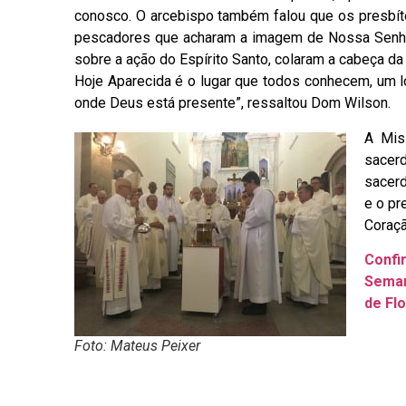
conosco. O arcebispo também falou que os presbí
pescadores que acharam a imagem de Nossa Senhor
sobre a ação do Espírito Santo, colaram a cabeça da
Hoje Aparecida é o lugar que todos conhecem, um l
onde Deus está presente”, ressaltou Dom Wilson.
A Mis
sacer
sacerd
e o pr
Coraçã
Confi
Seman
de Flo
Foto: Mateus Peixer