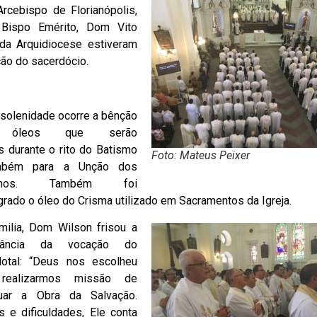
rcebispo de Florianópolis,
Bispo Emérito, Dom Vito
da Arquidiocese estiveram
ção do sacerdócio.
solenidade ocorre a bênção
 óleos que serão
 durante o rito do Batismo
Foto: Mateus Peixer
mbém para a Unção dos
ermos. Também foi
rado o óleo do Crisma utilizado em Sacramentos da Igreja.
milia, Dom Wilson frisou a
rtância da vocação do
dotal: “Deus nos escolheu
 realizarmos missão de
nuar a Obra da Salvação.
e dificuldades, Ele conta