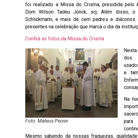
foi realizado a Missa do Crisma, presidida pelo A
Dom Wilson Tadeu Jönck, scj. Além disso, o 
Schlickmann, e mais de cem padres e diáconos 
presentes na celebração que marca o dia da institui
Confira as fotos da Missa do Crisma
Nesta 
dos
usados
e ta
Enf
consag
Na ho
impo
sacer
Foto: Mateus Peixer
para
conti
Mesmo sabendo de nossas fraquezas, qualidades 