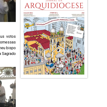
us votos
promessas
meu bispo
ia Sagrado