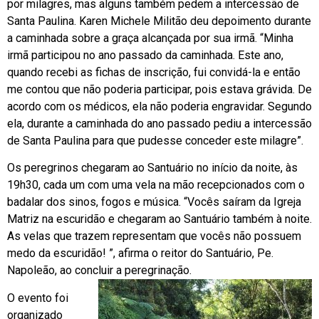
por milagres, mas alguns também pedem a intercessão de
Santa Paulina. Karen Michele Militão deu depoimento durante
a caminhada sobre a graça alcançada por sua irmã. “Minha
irmã participou no ano passado da caminhada. Este ano,
quando recebi as fichas de inscrição, fui convidá-la e então
me contou que não poderia participar, pois estava grávida. De
acordo com os médicos, ela não poderia engravidar. Segundo
ela, durante a caminhada do ano passado pediu a intercessão
de Santa Paulina para que pudesse conceder este milagre”.
Os peregrinos chegaram ao Santuário no início da noite, às
19h30, cada um com uma vela na mão recepcionados com o
badalar dos sinos, fogos e música. “Vocês saíram da Igreja
Matriz na escuridão e chegaram ao Santuário também à noite.
As velas que trazem representam que vocês não possuem
medo da escuridão! ”, afirma o reitor do Santuário, Pe.
Napoleão, ao concluir a peregrinação.
O evento foi
organizado