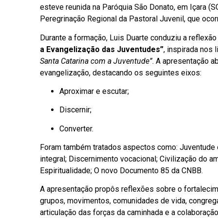
esteve reunida na Paróquia São Donato, em Içara (SC
Peregrinação Regional da Pastoral Juvenil, que ocorr
Durante a formação, Luis Duarte conduziu a reflexã
a Evangelização das Juventudes”
, inspirada nos 
Santa Catarina com a Juventude”
. A apresentação a
evangelização, destacando os seguintes eixos:
Aproximar e escutar;
Discernir;
Converter.
Foram também tratados aspectos como: Juventude co
integral; Discernimento vocacional; Civilização do
Espiritualidade; O novo Documento 85 da CNBB.
A apresentação propôs reflexões sobre o fortalecim
grupos, movimentos, comunidades de vida, congrega
articulação das forças da caminhada e a colaboraç