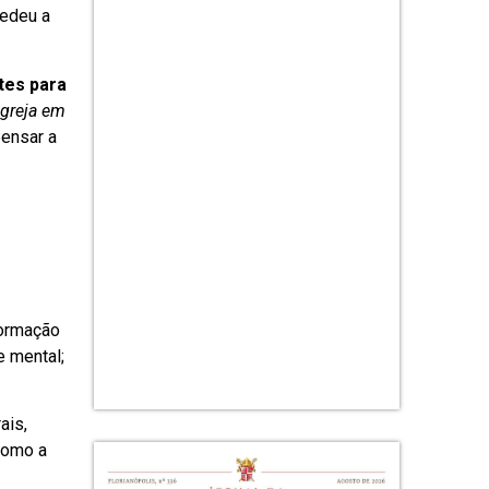
cedeu a
tes para
Igreja em
pensar a
Formação
e mental;
ais,
como a