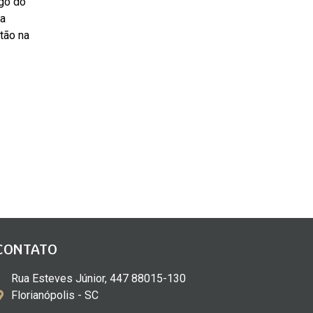
ogo do
sa
stão na
CONTATO
Rua Esteves Júnior, 447 88015-130
Florianópolis - SC