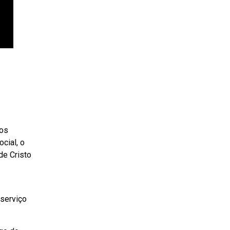
tos
cial, o
de Cristo
 serviço