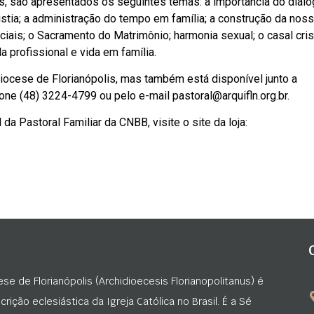
s, são apresentados os seguintes temas: a importância do diál
ristia; a administração do tempo em família; a construção da nos
ociais; o Sacramento do Matrimônio; harmonia sexual; o casal cri
 profissional e vida em família.
idiocese de Florianópolis, mas também está disponível junto a
fone (48) 3224-4799 ou pelo e-mail
pastoral@arquifln.org.br
.
da Pastoral Familiar da CNBB, visite o site da loja:
ese de Florianópolis (Archidioecesis Florianopolitanus) é
rição eclesiástica da Igreja Católica no Brasil. É a Sé