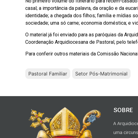
No primeiro volume do Itinerário para recém-casado
casal; a importância da palavra, da oração e da euca
identidade; a chegada dos filhos; família e mídias s
sociedade; uma só carne; economia doméstica; e vida
O material já foi enviado para as paróquias da Arqu
Coordenação Arquidiocesana de Pastoral, pelo tele
Para conferir outros materiais da Comissão Nacional 
Pastoral Familiar
Setor Pós-Matrimonial
SOBRE
A Arquidioc
uma circunsc