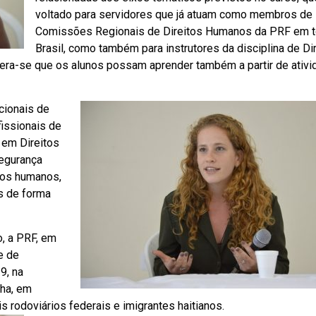
voltado para servidores que já atuam como membros de
Comissões Regionais de Direitos Humanos da PRF em t
Brasil, como também para instrutores da disciplina de Di
pera-se que os alunos possam aprender também a partir de ativ
cionais de
issionais de
 em Direitos
segurança
itos humanos,
s de forma
o, a PRF, em
e de
9, na
nha, em
is rodoviários federais e imigrantes haitianos.