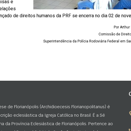
uisas e
Relações
avançado de direitos humanos da PRF se encerra no dia 02 de nov
Por Arthur
Comissão de Direi
Superintendência da Polícia Rodoviária Federal em Sa
ese de Florianópolis (Archidioecesis Florianopolitanus) é
rição eclesiástica da Igreja Católica no Brasil. É a Sé
na da Província Eclesiástica de Florianópolis. Pertence ao