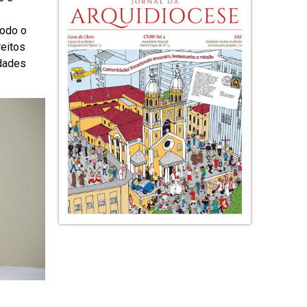
odo o
reitos
idades