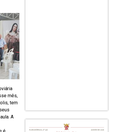
viária
esse mês,
olis, tem
 seus
aula. A
e é