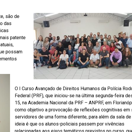
te, são de
to das
icas
mais patente
atuais,
que possam
lementos
O I Curso Avançado de Direitos Humanos da Polícia Rodo
Federal (PRF), que iniciou-se na última segunda-feira d
15, na Academia Nacional da PRF – ANPRF, em Florianóp
como objetivo a provocação de reflexões cognitivas em
servidores de uma forma diferente, para além da sala de 
ideia é que os alunos-policiais passem por vivências
relacionadas aos eixos temáticos previstos no curso, qu