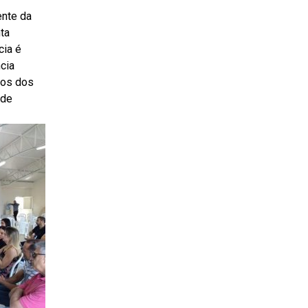
ente da
ta
cia é
ncia
mos dos
 de