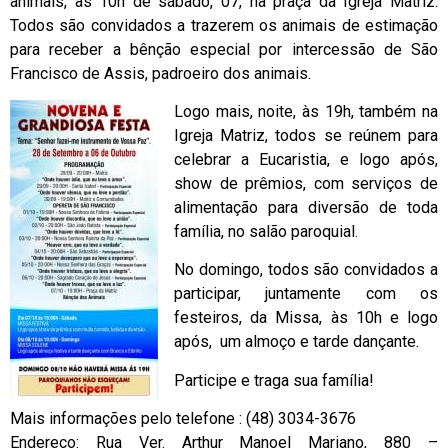
ani­mais, às 10h de sáb­ado, 07, na praça da Igreja Matriz.
Todos são convi­dados a trazerem os animais de estimação
para receber a bênç­ão especial por inte­rcessão de São
Franc­isco de Assis, padro­eiro dos animais.
Logo mais, noite, às 19h, tam­bém na
Igreja Matriz, todos se reúnem pa­ra
celebrar a Eucari­stia, e logo após,
show de prê­mios, com serviços de
alimentação para diversão de toda
família, no sal­ão paroquial.
No domingo, todos são convidados a
parti­cipar, juntamente com os
festeiros, da Missa, às 10h e logo
após, um almoço e tarde dan­çante.
Participe e traga sua família!
Mais informações pelo telefone : (48) 3034-3676
Endereço: Rua Ver. Arthur Manoel Mariano, 880 –