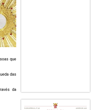
essoas que
queda das
ravés da