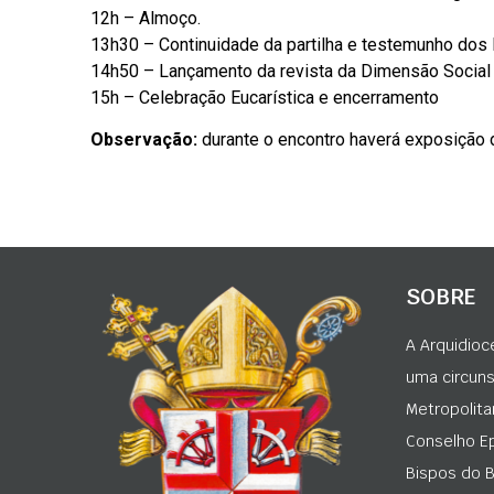
12h – Almoço.
13h30 – Continuidade da partilha e testemunho dos 
14h50 – Lançamento da revista da Dimensão Social 
15h – Celebração Eucarística e encerramento
Observação:
durante o encontro haverá exposição 
SOBRE
A Arquidioc
uma circunsc
Metropolita
Conselho Ep
Bispos do Br