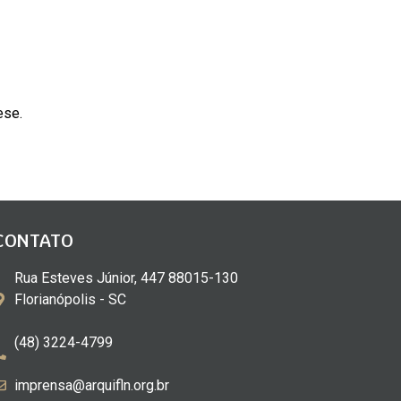
ese.
CONTATO
Rua Esteves Júnior, 447 88015-130
Florianópolis - SC
(48) 3224-4799
imprensa@arquifln.org.br