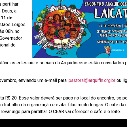
 partilhar
 Deus, a
,
11 de
istãos Leigos
às 08h, no
 Governador
ional do
stâncias eclesiais e sociais da Arquidiocese estão convidados 
novembro, enviando um e-mail para:
pastoral@arquifln.org.br
ou li
ta R$ 20. Esse valor deverá ser pago no local do encontro, se po
 o trabalho da organização e evitar filas muito longas. O café da
evar algo para partilhar. O CEAR vai oferecer o café e o leite.