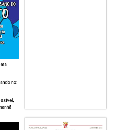
para
gando no:
ssível,
 manhã