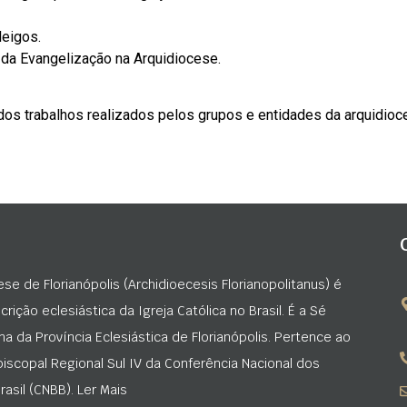
leigos.
da Evangelização na Arquidiocese.
dos trabalhos realizados pelos grupos e entidades da arquidioc
ese de Florianópolis (Archidioecesis Florianopolitanus) é
rição eclesiástica da Igreja Católica no Brasil. É a Sé
na da Província Eclesiástica de Florianópolis. Pertence ao
iscopal Regional Sul IV da Conferência Nacional dos
asil (CNBB). Ler Mais