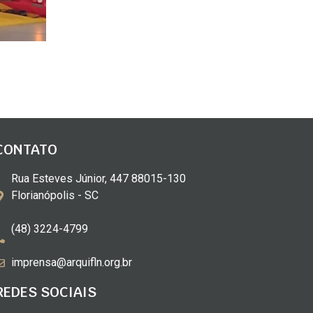
CONTATO
Rua Esteves Júnior, 447 88015-130
Florianópolis - SC
(48) 3224-4799
imprensa@arquifln.org.br
REDES SOCIAIS