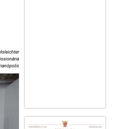
lsleichter
issionária
rianópolis