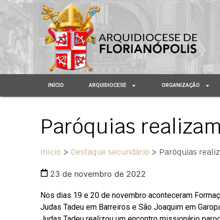
INÍCIO
ARQUIDIOCESE
ORGANIZAÇÃO
Paróquias realiza
Início
>
Destaque secundário
>
Paróquias reali
23 de novembro de 2022
Nos dias 19 e 20 de novembro aconteceram Formaç
Judas Tadeu em Barreiros e São Joaquim em Garopab
Judas Tadeu realizou um encontro missionário paro