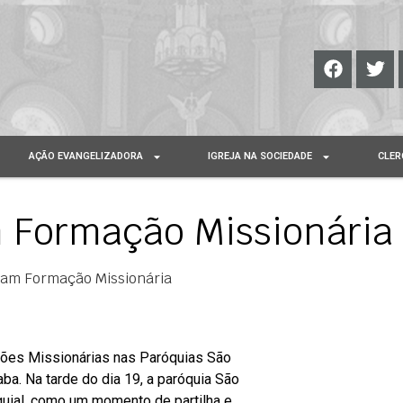
AÇÃO EVANGELIZADORA
IGREJA NA SOCIEDADE
CLER
m Formação Missionária
zam Formação Missionária
ões Missionárias nas Paróquias São
a. Na tarde do dia 19, a paróquia São
quial, como um momento de partilha e