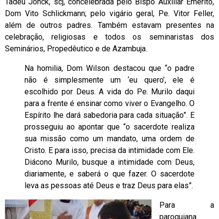
Tadeu Jönck, scj, concelebrada pelo Bispo Auxiliar Emérito,
Dom Vito Schlickmann; pelo vigário geral, Pe. Vitor Feller,
além de outros padres. Também estavam presentes na
celebração, religiosas e todos os seminaristas dos
Seminários, Propedêutico e de Azambuja.
Na homilia, Dom Wilson destacou que “o padre
não é simplesmente um ‘eu quero’, ele é
escolhido por Deus. A vida do Pe. Murilo daqui
para a frente é ensinar como viver o Evangelho. O
Espírito lhe dará sabedoria para cada situação”. E
prosseguiu ao apontar que “o sacerdote realiza
sua missão como um mandato, uma ordem de
Cristo. E para isso, precisa da intimidade com Ele.
Diácono Murilo, busque a intimidade com Deus,
diariamente, e saberá o que fazer. O sacerdote
leva as pessoas até Deus e traz Deus para elas”.
Para a
paroquiana